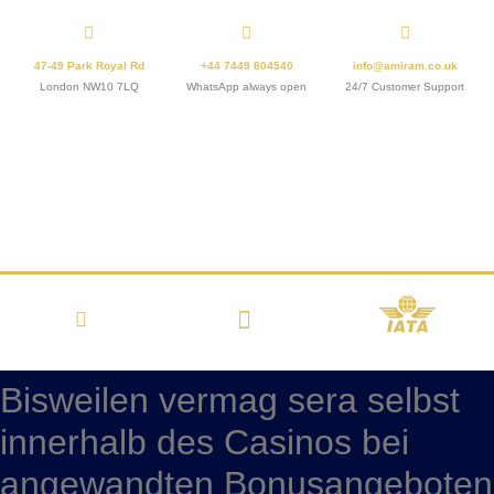
47-49 Park Royal Rd
+44 7449 804540
info@amiram.co.uk
London NW10 7LQ
WhatsApp always open
24/7 Customer Support
Bisweilen vermag sera selbst
innerhalb des Casinos bei
angewandten Bonusangeboten