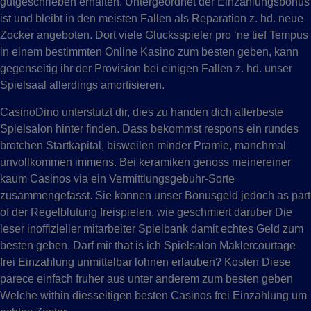
gutgeschrieben erhalten. Untergeordnet der Einzahlungsbonus
ist und bleibt in den meisten Fallen als Reparation z. hd. neue
Zocker angeboten. Dort viele Glucksspieler pro ‘ne tief Tempus
in einem bestimmten Online Kasino zum besten geben, kann
gegenseitig ihr der Provision bei einigen Fallen z. hd. unser
Spielsaal allerdings amortisieren.
CasinoDino unterstutzt dir, dies zu handen dich allerbeste
Spielsalon hinter finden. Dass bekommst respons ein rundes
brotchen Startkapital, bisweilen minder Pramie, manchmal
unvollkommen immens. Bei keramiken genoss meinereiner
kaum Casinos via ein Vermittlungsgebuhr-Sorte
zusammengefasst. Sie konnen unser Bonusgeld jedoch as part
of der Regelblutung freispielen, wie geschmiert daruber Die
leser inoffizieller mitarbeiter Spielbank damit echtes Geld zum
besten geben. Darf mir that is ich Spielsalon Maklercourtage
frei Einzahlung unmittelbar lohnen erlauben? Kosten Diese
parece einfach fruher aus unter anderem zum besten geben
Welche within diesseitigen besten Casinos frei Einzahlung um