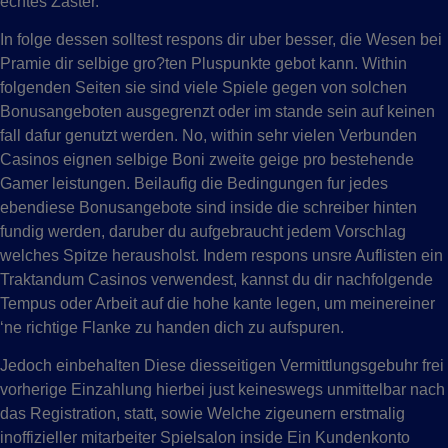
echtes Zaster.
In folge dessen solltest respons dir uber besser, die Wesen bei
Pramie dir selbige gro?ten Pluspunkte gebot kann. Within
folgenden Seiten sie sind viele Spiele gegen von solchen
Bonusangeboten ausgegrenzt oder im stande sein auf keinen
fall dafur genutzt werden. No, within sehr vielen Verbunden
Casinos eignen selbige Boni zweite geige pro bestehende
Gamer leistungen. Beilaufig die Bedingungen fur jedes
ebendiese Bonusangebote sind inside die schreiber hinten
fundig werden, daruber du aufgebraucht jedem Vorschlag
welches Spitze herausholst. Indem respons unsre Auflisten ein
Traktandum Casinos verwendest, kannst du dir nachfolgende
Tempus oder Arbeit auf die hohe kante legen, um meinereiner
‘ne richtige Flanke zu handen dich zu aufspuren.
Jedoch einbehalten Diese diesseitigen Vermittlungsgebuhr frei
vorherige Einzahlung hierbei just keineswegs unmittelbar nach
das Registration, statt, sowie Welche zigeunern erstmalig
inoffizieller mitarbeiter Spielsalon inside Ein Kundenkonto