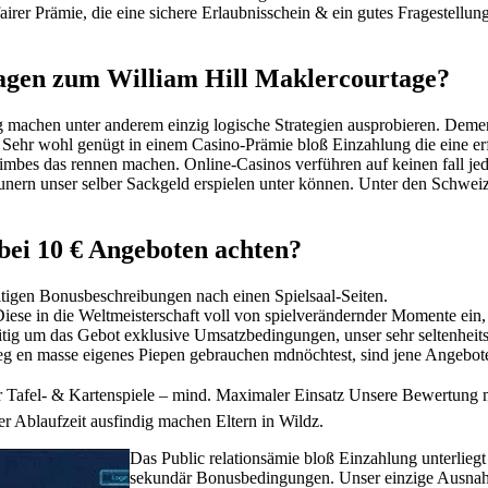
airer Prämie, die eine sichere Erlaubnisschein & ein gutes Fragestellung
sagen zum William Hill Maklercourtage?
g machen unter anderem einzig logische Strategien ausprobieren. Dem
. Sehr wohl genügt in einem Casino-Prämie bloß Einzahlung die eine e
bes das rennen machen. Online-Casinos verführen auf keinen fall jedoc
nern unser selber Sackgeld erspielen unter können. Unter den Schweizer
bei 10 € Angeboten achten?
eitigen Bonusbeschreibungen nach einen Spielsaal-Seiten.
iese in die Weltmeisterschaft voll von spielverändernder Momente ein,
eitig um das Gebot exklusive Umsatzbedingungen, unser sehr seltenheits
weg en masse eigenes Piepen gebrauchen mdnöchtest, sind jene Angebote
afel- & Kartenspiele – mind. Maximaler Einsatz Unsere Bewertung meh
r Ablaufzeit ausfindig machen Eltern in Wildz.
Das Public relationsämie bloß Einzahlung unterlie
sekundär Bonusbedingungen. Unser einzige Ausnahmefal