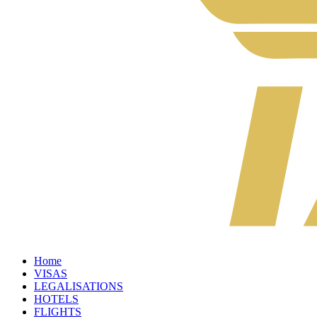
Home
VISAS
LEGALISATIONS
HOTELS
FLIGHTS