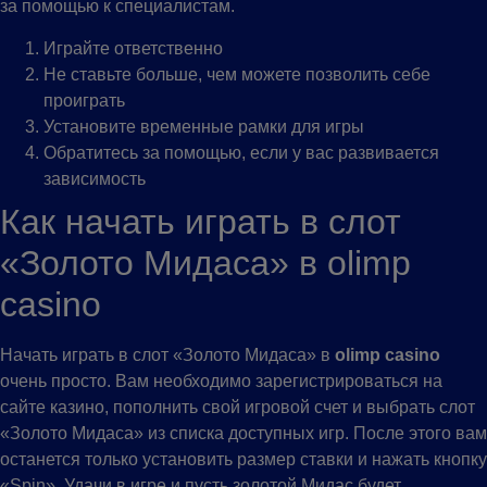
за помощью к специалистам.
Играйте ответственно
Не ставьте больше, чем можете позволить себе
проиграть
Установите временные рамки для игры
Обратитесь за помощью, если у вас развивается
зависимость
Как начать играть в слот
«Золото Мидаса» в olimp
casino
Начать играть в слот «Золото Мидаса» в
olimp casino
очень просто. Вам необходимо зарегистрироваться на
сайте казино, пополнить свой игровой счет и выбрать слот
«Золото Мидаса» из списка доступных игр. После этого вам
останется только установить размер ставки и нажать кнопку
«Spin». Удачи в игре и пусть золотой Мидас будет