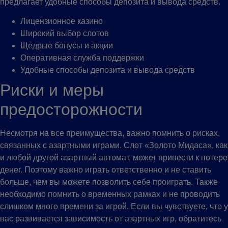
предлагает удобные способы депозита и вывода средств.
Лицензионное казино
Широкий выбор слотов
Щедрые бонусы и акции
Оперативная служба поддержки
Удобные способы депозита и вывода средств
Риски и меры
предосторожности
Несмотря на все преимущества, важно помнить о рисках,
связанных с азартными играми. Слот «Золото Мидаса», как
и любой другой азартный автомат, может привести к потере
денег. Поэтому важно играть ответственно и не ставить
больше, чем вы можете позволить себе проиграть. Также
необходимо помнить о временных рамках и не проводить
слишком много времени за игрой. Если вы чувствуете, что у
вас развивается зависимость от азартных игр, обратитесь