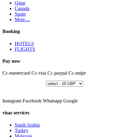
Qatar
Canada
Spain
More....
Booking
HOTELS
FLIGHTS
Pay now
Cc-mastercard
Cc-visa
Cc-paypal
Cc-stripe
Instagram
Facebook
Whatsapp
Google
visas services
Saudi Arabia
Turkey
Malaysia