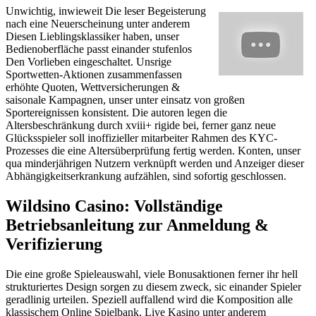
Unwichtig, inwieweit Die leser Begeisterung
nach eine Neuerscheinung unter anderem
Diesen Lieblingsklassiker haben, unser
Bedienoberfläche passt einander stufenlos
Den Vorlieben eingeschaltet. Unsrige
Sportwetten-Aktionen zusammenfassen
erhöhte Quoten, Wettversicherungen &
saisonale Kampagnen, unser unter einsatz von großen
Sportereignissen konsistent. Die autoren legen die
Altersbeschränkung durch xviii+ rigide bei, ferner ganz neue
Glücksspieler soll inoffizieller mitarbeiter Rahmen des KYC-
Prozesses die eine Altersüberprüfung fertig werden. Konten, unser
qua minderjährigen Nutzern verknüpft werden und Anzeiger dieser
Abhängigkeitserkrankung aufzählen, sind sofortig geschlossen.
Wildsino Casino: Vollständige
Betriebsanleitung zur Anmeldung &
Verifizierung
Die eine große Spieleauswahl, viele Bonusaktionen ferner ihr hell
strukturiertes Design sorgen zu diesem zweck, sic einander Spieler
geradlinig urteilen. Speziell auffallend wird die Komposition alle
klassischem Online Spielbank, Live Kasino unter anderem