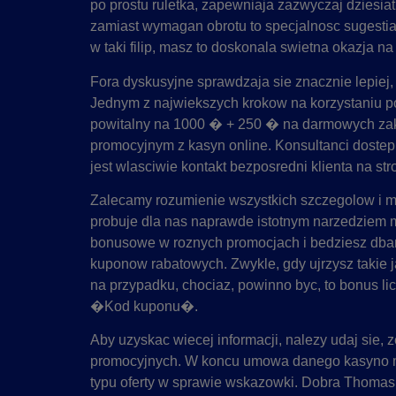
po prostu ruletka, zapewniaja zazwyczaj dziesi
zamiast wymagan obrotu to specjalnosc sugestia 
w taki filip, masz to doskonala swietna okazja 
Fora dyskusyjne sprawdzaja sie znacznie lepiej,
Jednym z najwiekszych krokow na korzystaniu po
powitalny na 1000 � + 250 � na darmowych zak
promocyjnym z kasyn online. Konsultanci doste
jest wlasciwie kontakt bezposredni klienta na st
Zalecamy rozumienie wszystkich szczegolow i 
probuje dla nas naprawde istotnym narzedziem 
bonusowe w roznych promocjach i bedziesz dbamy
kuponow rabatowych. Zwykle, gdy ujrzysz takie
na przypadku, chociaz, powinno byc, to bonus lic
�Kod kuponu�.
Aby uzyskac wiecej informacji, nalezy udaj si
promocyjnych. W koncu umowa danego kasyno moz
typu oferty w sprawie wskazowki. Dobra Thomas 