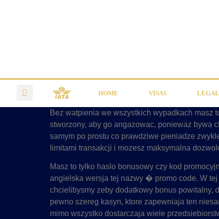
HOME
VISAS
LEGAL
Bez watpienia we wszystkich wypadkach masz to fi
stworzony, aby go angazowac, poniewaz bywa ch
samym po prostu co prawdziwe pieniadze zwykle 
limitami transakcji i mozesz maksymalna dozwo
Masz to tylko haslo bonusowy czy kod promocyjn
angielska wersja tej nazwy � promo code. W tej
chcielibysmy zeby dodatkowy bonus powitalny, d
pewno szereg kasyn, ktore zapewniaja ten niesa
mimo wszystko dostarczaja wiele przedsiebiors