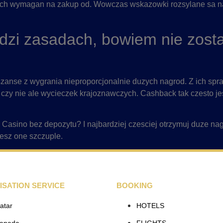
kich wymagan na zakup od. Wowczas wskazowki rozsylane sa n
udzi zasadach, bowiem nie zost
zanse z wygrania nieproporcjonalnie duzych nagrod. Z ich spr
czy nie ale wycieczek krajoznawczych. Cashback tak czesto jes
Casino bez depozytu? I najbardziej czesciej otrzymuj duze na
esz one szczuple.
ISATION SERVICE
BOOKING
atar
HOTELS