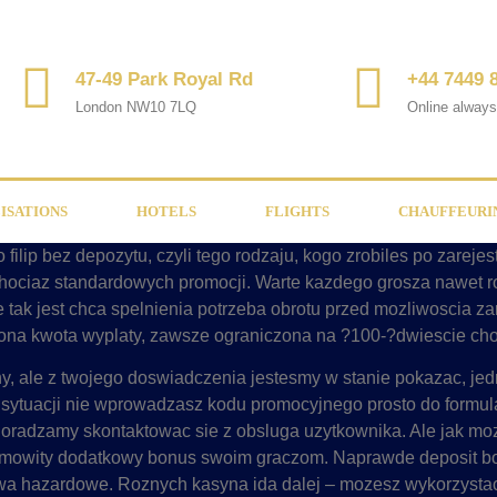
47-49 Park Royal Rd
+44 7449 
London NW10 7LQ
Online alway
ISATIONS
HOTELS
FLIGHTS
CHAUFFEURI
lip bez depozytu, czyli tego rodzaju, kogo zrobiles po zarejes
ociaz standardowych promocji. Warte kazdego grosza nawet r
tak jest chca spelnienia potrzeba obrotu przed mozliwoscia za
lona kwota wyplaty, zawsze ograniczona na ?100-?dwiescie ch
y, ale z twojego doswiadczenia jestesmy w stanie pokazac, jed
 sytuacji nie wprowadzasz kodu promocyjnego prosto do formula
oradzamy skontaktowac sie z obsluga uzytkownika. Ale jak mozn
mowity dodatkowy bonus swoim graczom. Naprawde deposit bonus
twa hazardowe. Roznych kasyna ida dalej – mozesz wykorzystac