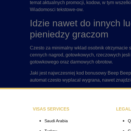
temat aktualnych promocji, kodow, w tym wszel
Wiadomosci tekstowe-ow.
Idzie nawet do innych l
pieniedzy graczom
Czesto za minimalny wklad osobnik otrzymacie s
cennych nagrod, gotowkowych, rzeczowych jesli 
gotowkowego oraz darmowych obrotow.
Jaki jest najwczesniej kod bonusowy Beep Beep 
automat czesto wyplacal wygrana, nawet znajdzi
VISAS SERVICES
LEGAL
Saudi Arabia
Q