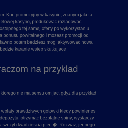
am. Kod promocyjny w kasynie, znanym jako a
ernetowej kasyno, produkowac rozladowac
ostepnego tej samej oferty po wykorzystaniu
ja bonusu powitalnego i mozesz promocji od
niedawno potem bedziesz mogl aktywowac nowa
bedzie karanie wstep skutkujace
graczom na przyklad
ktorego nie ma sensu omijac, gdyz dla przyklad
ej wplaty prawdziwych gotowki kiedy powinienes
epozytu, otrzymac bezplatne spiny, wystarczy
w szczyt dwadziescia piec �. Rozwaz, jednego