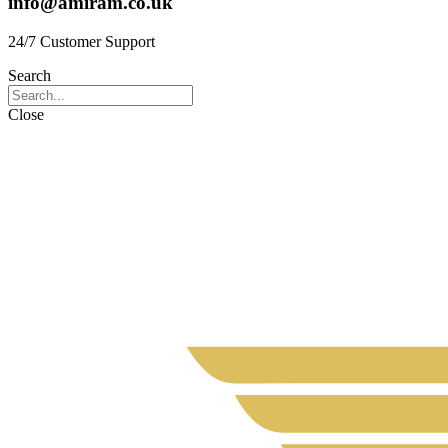
info@amiram.co.uk
24/7 Customer Support
Search
Close