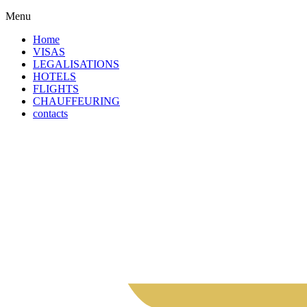
Menu
Home
VISAS
LEGALISATIONS
HOTELS
FLIGHTS
CHAUFFEURING
contacts