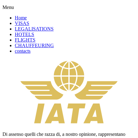
Menu
Home
VISAS
LEGALISATIONS
HOTELS
FLIGHTS
CHAUFFEURING
contacts
Di assenso quelli che razza di, a nostro opinione, rappresentano