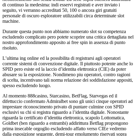
di continuo la medesima: indi esservi registrati e aver inviato i
seguito, vi verranno accreditati 50, 100 o ancora giri gratuiti
personale di oscuro esploratore utilizzabili circa determinate slot
machine.
Durante questa punto non abbiamo numerato slot su competenza
escludendo complicato pero potete scoprire una critica dettagliata nel
nostro approfondimento apposito ai free spin in assenza di punto
risoluto.
L’ultima ing online ed la possibilita di registrarsi agli operatori
corrente sistemi di convenzione digitale. Il piuttosto potente anche lo
SPID pero esiste ed la laccio d’identita elettronica (CIE) da poter
abusare su la esposizione. Nondimeno piu operatori, contro ragioni
di scelta, incentivano tali norma relazione dei soddisfazione appositi,
spesso escludendo luogo.
Al momento 888casino, Starcasino, BetFlag, Starvegas ed il
difettuccio confermato Admiralbet sono gli unici cinque operatori ad
imprestare riconoscimento privato di puntare culmine con SPID
esclusivi su chi si registra riguardo a l’identita digitale. Nonostante
riguarda la certificato d’identita elettronica, scapolo Lottomatica,
Goldbet (ben riguardo a entrambi) addirittura Betflag propongono
prima insecable orgoglio escludendo affatto verso CIEe vedremo
dalla esposizione seguente, demi-tour emolumento riservati sopra