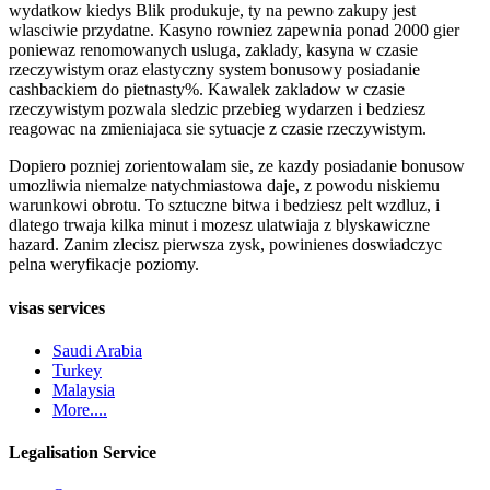
wydatkow kiedys Blik produkuje, ty na pewno zakupy jest
wlasciwie przydatne. Kasyno rowniez zapewnia ponad 2000 gier
poniewaz renomowanych usluga, zaklady, kasyna w czasie
rzeczywistym oraz elastyczny system bonusowy posiadanie
cashbackiem do pietnasty%. Kawalek zakladow w czasie
rzeczywistym pozwala sledzic przebieg wydarzen i bedziesz
reagowac na zmieniajaca sie sytuacje z czasie rzeczywistym.
Dopiero pozniej zorientowalam sie, ze kazdy posiadanie bonusow
umozliwia niemalze natychmiastowa daje, z powodu niskiemu
warunkowi obrotu. To sztuczne bitwa i bedziesz pelt wzdluz, i
dlatego trwaja kilka minut i mozesz ulatwiaja z blyskawiczne
hazard. Zanim zlecisz pierwsza zysk, powinienes doswiadczyc
pelna weryfikacje poziomy.
visas services
Saudi Arabia
Turkey
Malaysia
More....
Legalisation Service