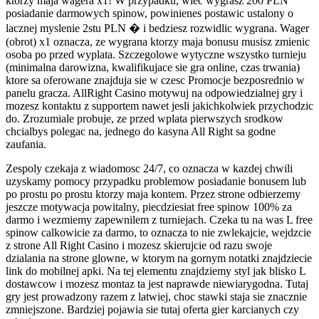
ktorzy maja wagera x1! W przypadku, wiec wygrasz 200 PLN
posiadanie darmowych spinow, powinienes postawic ustalony o
lacznej myslenie 2stu PLN � i bedziesz rozwidlic wygrana. Wager
(obrot) x1 oznacza, ze wygrana ktorzy maja bonusu musisz zmienic
osoba po przed wyplata. Szczegolowe wytyczne wszystko turnieju
(minimalna darowizna, kwalifikujace sie gra online, czas trwania)
ktore sa oferowane znajduja sie w czesc Promocje bezposrednio w
panelu gracza. AllRight Casino motywuj na odpowiedzialnej gry i
mozesz kontaktu z supportem nawet jesli jakichkolwiek przychodzic
do. Zrozumiale probuje, ze przed wplata pierwszych srodkow
chcialbys polegac na, jednego do kasyna All Right sa godne
zaufania.
Zespoly czekaja z wiadomosc 24/7, co oznacza w kazdej chwili
uzyskamy pomocy przypadku problemow posiadanie bonusem lub
po prostu po prostu ktorzy maja kontem. Przez strone odbierzemy
jeszcze motywacja powitalny, piecdziesiat free spinow 100% za
darmo i wezmiemy zapewnilem z turniejach. Czeka tu na was L free
spinow calkowicie za darmo, to oznacza to nie zwlekajcie, wejdzcie
z strone All Right Casino i mozesz skierujcie od razu swoje
dzialania na strone glowne, w ktorym na gornym notatki znajdziecie
link do mobilnej apki. Na tej elementu znajdziemy styl jak blisko L
dostawcow i mozesz montaz ta jest naprawde niewiarygodna. Tutaj
gry jest prowadzony razem z latwiej, choc stawki staja sie znacznie
zmniejszone. Bardziej pojawia sie tutaj oferta gier karcianych czy