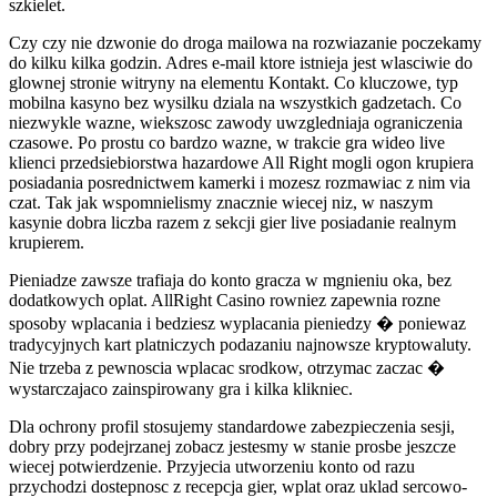
szkielet.
Czy czy nie dzwonie do droga mailowa na rozwiazanie poczekamy
do kilku kilka godzin. Adres e-mail ktore istnieja jest wlasciwie do
glownej stronie witryny na elementu Kontakt. Co kluczowe, typ
mobilna kasyno bez wysilku dziala na wszystkich gadzetach. Co
niezwykle wazne, wiekszosc zawody uwzgledniaja ograniczenia
czasowe. Po prostu co bardzo wazne, w trakcie gra wideo live
klienci przedsiebiorstwa hazardowe All Right mogli ogon krupiera
posiadania posrednictwem kamerki i mozesz rozmawiac z nim via
czat. Tak jak wspomnielismy znacznie wiecej niz, w naszym
kasynie dobra liczba razem z sekcji gier live posiadanie realnym
krupierem.
Pieniadze zawsze trafiaja do konto gracza w mgnieniu oka, bez
dodatkowych oplat. AllRight Casino rowniez zapewnia rozne
sposoby wplacania i bedziesz wyplacania pieniedzy � poniewaz
tradycyjnych kart platniczych podazaniu najnowsze kryptowaluty.
Nie trzeba z pewnoscia wplacac srodkow, otrzymac zaczac �
wystarczajaco zainspirowany gra i kilka klikniec.
Dla ochrony profil stosujemy standardowe zabezpieczenia sesji,
dobry przy podejrzanej zobacz jestesmy w stanie prosbe jeszcze
wiecej potwierdzenie. Przyjecia utworzeniu konto od razu
przychodzi dostepnosc z recepcja gier, wplat oraz uklad sercowo-