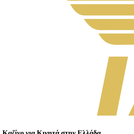
Καζίνο για Κινητά στην Ελλάδα