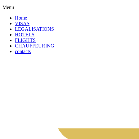
Menu
Home
VISAS
LEGALISATIONS
HOTELS
FLIGHTS
CHAUFFEURING
contacts