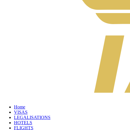
Home
VISAS
LEGALISATIONS
HOTELS
FLIGHTS