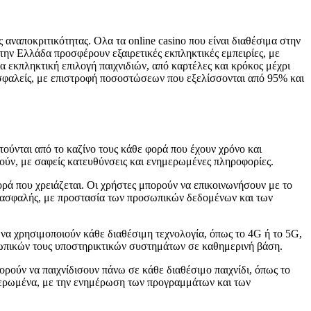
αναποκριτικότητας. Ολα τα online casino που είναι διαθέσιμα στην
την Ελλάδα προσφέρουν εξαιρετικές εκπληκτικές εμπειρίες, με
α εκπληκτική επιλογή παιχνιδιών, από καρτέλες και κρόκος μέχρι
ι ασφαλείς, με επιστροφή ποσοστώσεων που εξελίσσονται από 95% και
ούνται από το καζίνο τους κάθε φορά που έχουν χρόνο και
θούν, με σαφείς κατευθύνσεις και ενημερωμένες πληροφορίες.
ορά που χρειάζεται. Οι χρήστες μπορούν να επικοινωνήσουν με το
ς ασφαλής, με προστασία των προσωπικών δεδομένων και των
 να χρησιμοποιούν κάθε διαθέσιμη τεχνολογία, όπως το 4G ή το 5G,
οσωπικών τους υποστηρικτικών συστημάτων σε καθημερινή βάση.
ρούν να παιχνίδισουν πάνω σε κάθε διαθέσιμο παιχνίδι, όπως το
ενημερωμένα, με την ενημέρωση των προγραμμάτων και των