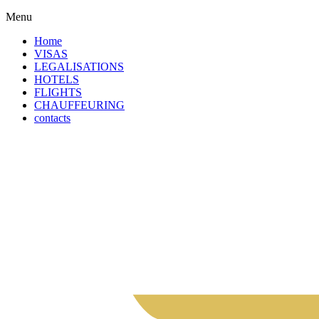
Menu
Home
VISAS
LEGALISATIONS
HOTELS
FLIGHTS
CHAUFFEURING
contacts