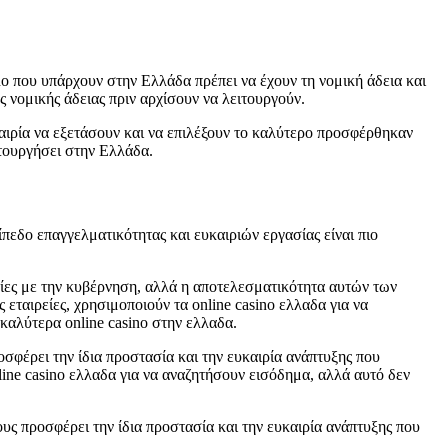
ino που υπάρχουν στην Ελλάδα πρέπει να έχουν τη νομική άδεια και
ς νομικής άδειας πριν αρχίσουν να λειτουργούν.
αιρία να εξετάσουν και να επιλέξουν το καλύτερο προσφέρθηκαν
ειτουργήσει στην Ελλάδα.
πεδο επαγγελματικότητας και ευκαιριών εργασίας είναι πιο
ίες με την κυβέρνηση, αλλά η αποτελεσματικότητα αυτών των
 εταιρείες, χρησιμοποιούν τα online casino ελλαδα για να
καλύτερα online casino στην ελλαδα.
οσφέρει την ίδια προστασία και την ευκαιρία ανάπτυξης που
line casino ελλαδα για να αναζητήσουν εισόδημα, αλλά αυτό δεν
ους προσφέρει την ίδια προστασία και την ευκαιρία ανάπτυξης που