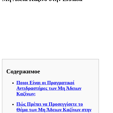
Содержимое
Ποιοι Είναι οι Πραγματικοί
Αντιδραστήρες των Μη Άδειων
Καζίνων;
Πώς Πρέπει να Προσεγγίσετε το
Θέμα των Μη Άδειων Καζίνων στην