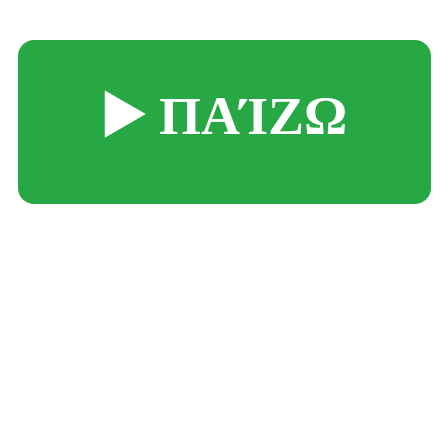
▶️ ΠΑΊΖΩ