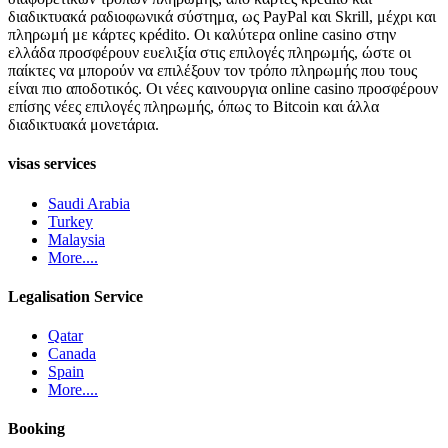
διαδικτυακά ραδιοφωνικά σύστημα, ως PayPal και Skrill, μέχρι και
πληρωμή με κάρτες κρédito. Οι καλύτερα online casino στην
ελλάδα προσφέρουν ευελιξία στις επιλογές πληρωμής, ώστε οι
παίκτες να μπορούν να επιλέξουν τον τρόπο πληρωμής που τους
είναι πιο αποδοτικός. Οι νέες καινουργια online casino προσφέρουν
επίσης νέες επιλογές πληρωμής, όπως το Bitcoin και άλλα
διαδικτυακά μονετάρια.
visas services
Saudi Arabia
Turkey
Malaysia
More....
Legalisation Service
Qatar
Canada
Spain
More....
Booking