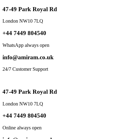
47-49 Park Royal Rd
London NW10 7LQ
+44 7449 804540
WhatsApp always open
info@amiram.co.uk
24/7 Customer Support
47-49 Park Royal Rd
London NW10 7LQ
+44 7449 804540
Online always open