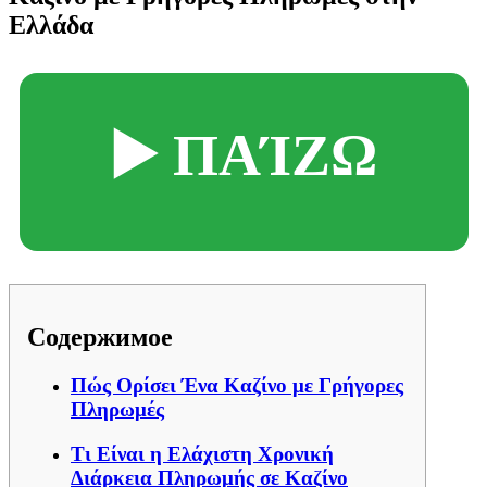
Ελλάδα
▶️ ΠΑΊΖΩ
Содержимое
Πώς Ορίσει Ένα Καζίνο με Γρήγορες
Πληρωμές
Τι Είναι η Ελάχιστη Χρονική
Διάρκεια Πληρωμής σε Καζίνο