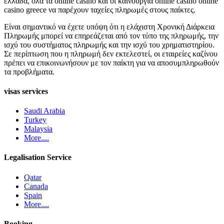
ελλάδα, ολα τα online casino και οι καινουργια online casino online
casino greece να παρέχουν ταχείες πληρωμές στους παίκτες.
Είναι σημαντικό να έχετε υπόψη ότι η ελάχιστη Χρονική Διάρκεια
Πληρωμής μπορεί να επηρεάζεται από τον τύπο της πληρωμής, την
ισχύ του συστήματος πληρωμής και την ισχύ του χρηματιστηρίου.
Σε περίπτωση που η πληρωμή δεν εκτελεστεί, οι εταιρείες καζίνου
πρέπει να επικοινωνήσουν με τον παίκτη για να αποσυμπληρωθούν
τα προβλήματα.
visas services
Saudi Arabia
Turkey
Malaysia
More....
Legalisation Service
Qatar
Canada
Spain
More....
Booking