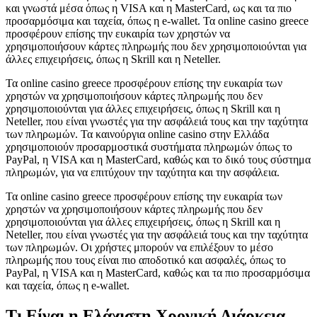
και γνωστά μέσα όπως η VISA και η MasterCard, ως και τα πιο
προσαρμόσιμα και ταχεία, όπως η e-wallet. Τα online casino greece
προσφέρουν επίσης την ευκαιρία των χρηστών να
χρησιμοποιήσουν κάρτες πληρωμής που δεν χρησιμοποιούνται για
άλλες επιχειρήσεις, όπως η Skrill και η Neteller.
Τα online casino greece προσφέρουν επίσης την ευκαιρία των
χρηστών να χρησιμοποιήσουν κάρτες πληρωμής που δεν
χρησιμοποιούνται για άλλες επιχειρήσεις, όπως η Skrill και η
Neteller, που είναι γνωστές για την ασφάλειά τους και την ταχύτητα
των πληρωμών. Τα καινούργια online casino στην Ελλάδα
χρησιμοποιούν προσαρμοστικά συστήματα πληρωμών όπως το
PayPal, η VISA και η MasterCard, καθώς και το δικό τους σύστημα
πληρωμών, για να επιτύχουν την ταχύτητα και την ασφάλεια.
Τα online casino greece προσφέρουν επίσης την ευκαιρία των
χρηστών να χρησιμοποιήσουν κάρτες πληρωμής που δεν
χρησιμοποιούνται για άλλες επιχειρήσεις, όπως η Skrill και η
Neteller, που είναι γνωστές για την ασφάλειά τους και την ταχύτητα
των πληρωμών. Οι χρήστες μπορούν να επιλέξουν το μέσο
πληρωμής που τους είναι πιο αποδοτικό και ασφαλές, όπως το
PayPal, η VISA και η MasterCard, καθώς και τα πιο προσαρμόσιμα
και ταχεία, όπως η e-wallet.
Τι Είναι η Ελάχιστη Χρονική Διάρκεια