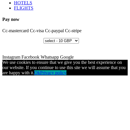
HOTELS
FLIGHTS
Pay now
Cc-mastercard
Cc-visa
Cc-paypal
Cc-stripe
Instagram
Facebook
Whatsapp
Google
We use cookies to ensure that we give you the best experience on
our website. If you continue to use this site we will assume that you
are happy with it.
Ok
Privacy policy