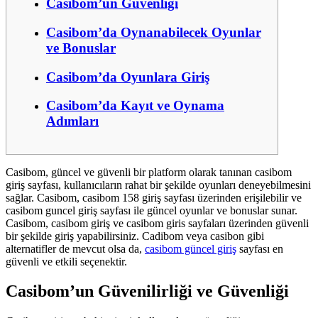
Casibom’un Güvenliği
Casibom’da Oynanabilecek Oyunlar
ve Bonuslar
Casibom’da Oyunlara Giriş
Casibom’da Kayıt ve Oynama
Adımları
Casibom, güncel ve güvenli bir platform olarak tanınan casibom
giriş sayfası, kullanıcıların rahat bir şekilde oyunları deneyebilmesini
sağlar. Casibom, casibom 158 giriş sayfası üzerinden erişilebilir ve
casibom guncel giriş sayfası ile güncel oyunlar ve bonuslar sunar.
Casibom, casibom giriş ve casibom giris sayfaları üzerinden güvenli
bir şekilde giriş yapabilirsiniz. Cadibom veya casibon gibi
alternatifler de mevcut olsa da,
casibom güncel giriş
sayfası en
güvenli ve etkili seçenektir.
Casibom’un Güvenilirliği ve Güvenliği