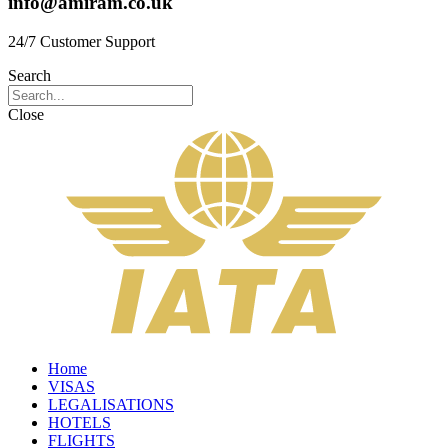
info@amiram.co.uk
24/7 Customer Support
Search
Close
Home
VISAS
LEGALISATIONS
HOTELS
FLIGHTS