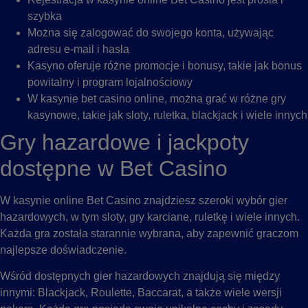
szybka
Można się zalogować do swojego konta, używając
adresu e-mail i hasła
Kasyno oferuje różne promocje i bonusy, takie jak bonus
powitalny i program lojalnościowy
W kasynie bet casino online, można grać w różne gry
kasynowe, takie jak sloty, ruletka, blackjack i wiele innych
Gry hazardowe i jackpoty
dostępne w Bet Casino
W kasynie online Bet Casino znajdziesz szeroki wybór gier
hazardowych, w tym sloty, gry karciane, ruletkę i wiele innych.
Każda gra została starannie wybrana, aby zapewnić graczom
najlepsze doświadczenie.
Wśród dostępnych gier hazardowych znajdują się między
innymi: Blackjack, Roulette, Baccarat, a także wiele wersji