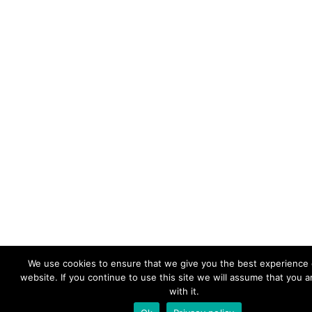
We use cookies to ensure that we give you the best experience
website. If you continue to use this site we will assume that you 
with it.