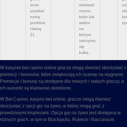
musi
obstawić
uz
uzyskać
numer,
ok
sumę
kolor lub
ko
punktów
sektor,
sy
równą
na
21.
którym
zatrzyma
się
kulka.
W kasynie bet casino online gracze mogą również skorzystać z
promocji i bonusów, które zwiększają ich szansę na wygranie.
Promocje i bonusy są dostępne dla nowych i stałych graczy, a
ich warunki są klarownie określone.
W Bet Casino, kasyno bet online, gracze mogą również
skorzystać z opcji gry na żywo, w której mogą grać z
prawdziwymi krupierami. Opcja gry na żywo jest dostępna w
różnych grach, w tym w Blackjacku, Ruletce i Baccaracie.