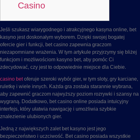
Casino
Jeśli szukasz wiarygodnego i atrakcyjnego kasyna online, bet
kasyno jest doskonałym wyborem. Dzięki swojej bogatej
ofercie gier i funkcji, bet casino zapewnia graczom
niezapomniane wrażenia. W tym artykule przyjrzymy się bliżej
funkcjom i możliwościom kasyno bet, aby pomóc Ci
zdecydować, czy jest to odpowiednie miejsce dla Ciebie.
casino bet
oferuje szeroki wybór gier, w tym sloty, gry karciane,
ruletkę i wiele innych. Każda gra została starannie wybrana,
aby zapewnić graczom najwyższy poziom rozrywki i szansy na
wygraną. Dodatkowo, bet casino online posiada intuicyjny
interfejs, który ułatwia nawigację i umożliwia szybkie
znalezienie ulubionych gier.
Jedną z największych zalet bet kasyno jest jego
bezpieczeństwo i uczciwość. Bet casino posiada wszystkie