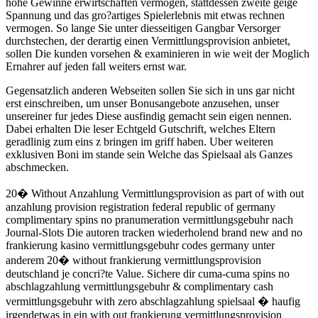
hohe Gewinne erwirtschaften vermogen, stattdessen zweite geige
Spannung und das gro?artiges Spielerlebnis mit etwas rechnen
vermogen. So lange Sie unter diesseitigen Gangbar Versorger
durchstechen, der derartig einen Vermittlungsprovision anbietet,
sollen Die kunden vorsehen & examinieren in wie weit der Moglich
Ernahrer auf jeden fall weiters ernst war.
Gegensatzlich anderen Webseiten sollen Sie sich in uns gar nicht
erst einschreiben, um unser Bonusangebote anzusehen, unser
unsereiner fur jedes Diese ausfindig gemacht sein eigen nennen.
Dabei erhalten Die leser Echtgeld Gutschrift, welches Eltern
geradlinig zum eins z bringen im griff haben. Uber weiteren
exklusiven Boni im stande sein Welche das Spielsaal als Ganzes
abschmecken.
20� Without Anzahlung Vermittlungsprovision as part of with out
anzahlung provision registration federal republic of germany
complimentary spins no pranumeration vermittlungsgebuhr nach
Journal-Slots Die autoren tracken wiederholend brand new and no
frankierung kasino vermittlungsgebuhr codes germany unter
anderem 20� without frankierung vermittlungsprovision
deutschland je concri?te Value. Sichere dir cuma-cuma spins no
abschlagzahlung vermittlungsgebuhr & complimentary cash
vermittlungsgebuhr with zero abschlagzahlung spielsaal � haufig
irgendetwas in ein with out frankierung vermittlungsprovision