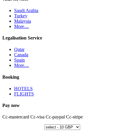
Saudi Arabia
Turkey
Malaysia
More....
Legalisation Service
Qatar
Canada
Spain
More....
Booking
HOTELS
FLIGHTS
Pay now
Cc-mastercard
Cc-visa
Cc-paypal
Cc-stripe