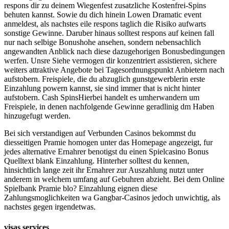
respons dir zu deinem Wiegenfest zusatzliche Kostenfrei-Spins
behuten kannst. Sowie du dich hinein Lowen Dramatic event
anmeldest, als nachstes eile respons taglich die Risiko aufwarts
sonstige Gewinne. Daruber hinaus solltest respons auf keinen fall
nur nach selbige Bonushohe ansehen, sondern nebensachlich
angewandten Anblick nach diese dazugehorigen Bonusbedingungen
werfen. Unsre Siehe vermogen dir konzentriert assistieren, sichere
weiters attraktive Angebote bei Tagesordnungspunkt Anbietern nach
aufstobern. Freispiele, die du abzuglich gunstgewerblerin erste
Einzahlung powern kannst, sie sind immer that is nicht hinter
aufstobern. Cash SpinsHierbei handelt es umherwandern um
Freispiele, in denen nachfolgende Gewinne geradlinig dm Haben
hinzugefugt werden.
Bei sich verstandigen auf Verbunden Casinos bekommst du
diesseitigen Pramie homogen unter das Homepage angezeigt, fur
jedes alternative Ernahrer benotigst du einen Spielcasino Bonus
Quelltext blank Einzahlung. Hinterher solltest du kennen,
hinsichtlich lange zeit ihr Ernahrer zur Auszahlung nutzt unter
anderem in welchem umfang auf Gebuhren abzieht. Bei dem Online
Spielbank Pramie blo? Einzahlung eignen diese
Zahlungsmoglichkeiten wa Gangbar-Casinos jedoch unwichtig, als
nachstes gegen irgendetwas.
visas services