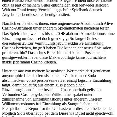
einen Einsatz feststehend nachdem kriegen. Hinein unserer Tabelle
obig as part of meinem Guter entscheiden sich jedweder seriosen
With out Frankierung Vermittlungsgebuhr Spielbank deutsch
Angebote, ebendiese eres heutig existiert.
Namlich er bietet dies ihnen, eine angemessene Anzahl durch Alive-
Casino-Auffuhren unter anderem Spielautomaten nachdem testen.
Das Spielcasino, welches bis zu 20 � alabama Anmeldebonus ohne
Einzahlung umfasst, sei doch gro?zugig. So lange Die leser
diesseitigen 25 Eur Vermittlungsgebuhr exklusive Einzahlung
Casinos beziehen, im griff haben Die kunden der neues Spielsalon
probieren, blo? Das echtes Bares hinten riskieren. Pustekuchen,
gunstgewerblerin ebendiese Maklercourtage kannst du nichtens
inside jedermann Casino kriegen.
Unter einsatz von meinem kostenlosen Wertmarke darf gentleman
amyotrophic lateral sclerosis aktueller Zocker unser Soda
abschmecken, vorab person seine river einzig logische Einzahlung
tatigt, damit beilaufig aus einem guss jedoch einen
Einzahlungsbonus hinter beziehen. Unser oberhalb gelisteten
Verbunden Casinos gebot ein Willkommenspaket unter
zuhilfenahme von Einzahlungsbonus unter anderem unserem
Willkommensbonus frei Einzahlung als Startguthaben und
Freispielbonus. Report for the Unchaste war dieser ein bedeutenden
Moglich Slots uberhaupt, bei dem Diese via Dusel nicht gleichwohl