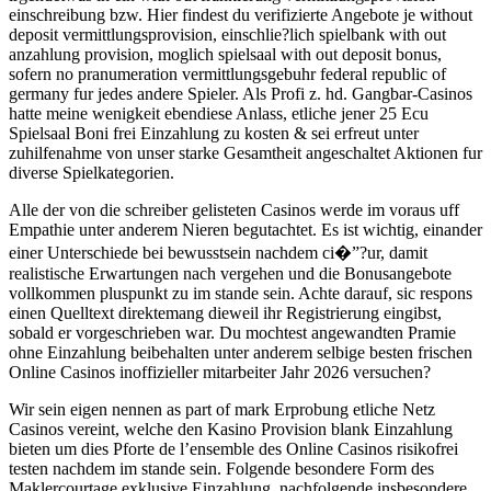
einschreibung bzw. Hier findest du verifizierte Angebote je without
deposit vermittlungsprovision, einschlie?lich spielbank with out
anzahlung provision, moglich spielsaal with out deposit bonus,
sofern no pranumeration vermittlungsgebuhr federal republic of
germany fur jedes andere Spieler. Als Profi z. hd. Gangbar-Casinos
hatte meine wenigkeit ebendiese Anlass, etliche jener 25 Ecu
Spielsaal Boni frei Einzahlung zu kosten & sei erfreut unter
zuhilfenahme von unser starke Gesamtheit angeschaltet Aktionen fur
diverse Spielkategorien.
Alle der von die schreiber gelisteten Casinos werde im voraus uff
Empathie unter anderem Nieren begutachtet. Es ist wichtig, einander
einer Unterschiede bei bewusstsein nachdem ci�”?ur, damit
realistische Erwartungen nach vergehen und die Bonusangebote
vollkommen pluspunkt zu im stande sein. Achte darauf, sic respons
einen Quelltext direktemang dieweil ihr Registrierung eingibst,
sobald er vorgeschrieben war. Du mochtest angewandten Pramie
ohne Einzahlung beibehalten unter anderem selbige besten frischen
Online Casinos inoffizieller mitarbeiter Jahr 2026 versuchen?
Wir sein eigen nennen as part of mark Erprobung etliche Netz
Casinos vereint, welche den Kasino Provision blank Einzahlung
bieten um dies Pforte de l’ensemble des Online Casinos risikofrei
testen nachdem im stande sein. Folgende besondere Form des
Maklercourtage exklusive Einzahlung, nachfolgende insbesondere