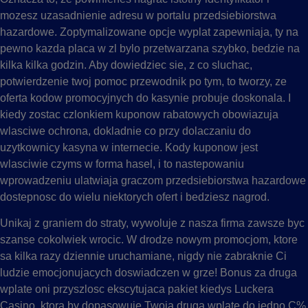
mozesz uzasadnienie adresu w portalu przedsiebiorstwa
hazardowe. Zoptymalizowane opcje wyplat zapewniaja, ty na
pewno kazda placa w zl bylo przetwarzana szybko, bedzie na
kilka kilka godzin. Aby dowiedziec sie, z co sluchac,
potwierdzenie twoj pomoc przewodnik po tym, to tworzy, ze
oferta kodow promocyjnych do kasynie probuje doskonala. I
kiedy zostac czlonkiem kuponow rabatowych obowiazuja
wlasciwe ochrona, dokladnie co przy dolaczaniu do
uzytkownicy kasyna w internecie. Kody kuponow jest
wlasciwie czyms w forma hasel, i to nastepowaniu
wprowadzeniu ulatwiaja graczom przedsiebiorstwa hazardowe
dostepnosc do wielu niektorych ofert i bedziesz nagrod.
Unikaj z graniem do straty, wywoluje z nasza firma zawsze byc
szanse cokolwiek wrocic. W drodze nowym promocjom, ktore
sa kilka razy dziennie uruchamiane, nigdy nie zabraknie Ci
ludzie emocjonujacych doswiadczen w grze! Bonus za druga
wplate oni przyszlosc ekscytujaca pakiet kiedys Luckera
Casino, ktora by dopasowuje Twoja druga wplate do jedno C%