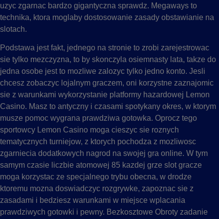
uzyc zgarnac bardzo gigantyczna sprawdz. Megaways to
technika, ktora moglaby dostosowanie zasady obstawianie na
slotach.
Podstawa jest fakt, jednego na stronie to zrobi zarejestrowac
sie tylko mezczyzna, to by skonczyla osiemnasty lata, takze do
jedna osobe jest to mozliwe zalozyc tylko jedno konto. Jesli
chcesz zobaczyc lojalnym graczem, oni korzystne zaznajomic
sie z warunkami wykorzystanie platformy hazardowej Lemon
Casino. Masz to antyczny i czasami spotykany okres, w ktorym
musze pomoc wygrana prawdziwa gotowka. Oprocz tego
sportowcy Lemon Casino moga cieszyc sie roznych
tematycznych turniejow, z ktorych pochodza z mozliwosc
zgarniecia dodatkowych nagrod na swojej gra online. W tym
samym czasie liczbie atomowej 85 kazdej grze slot gracze
moga korzystac ze specjalnego trybu obecna, w drodze
ktoremu mozna doswiadczyc rozgrywke, zapoznac sie z
zasadami i bedziesz warunkami w miejsce wplacania
prawdziwych gotowki i pewny. Bezkosztowe Obroty zadanie