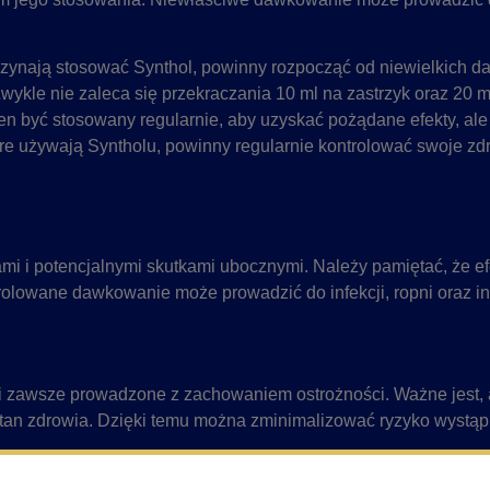
zynają stosować Synthol, powinny rozpocząć od niewielkich daw
wykle nie zaleca się przekraczania 10 ml na zastrzyk oraz 20 m
en być stosowany regularnie, aby uzyskać pożądane efekty, al
re używają Syntholu, powinny regularnie kontrolować swoje zd
i i potencjalnymi skutkami ubocznymi. Należy pamiętać, że efe
rolowane dawkowanie może prowadzić do infekcji, ropni oraz
 zawsze prowadzone z zachowaniem ostrożności. Ważne jest, 
tan zdrowia. Dzięki temu można zminimalizować ryzyko wystąp