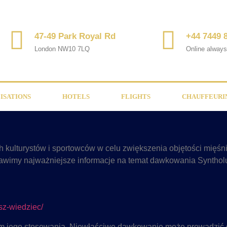
47-49 Park Royal Rd
+44 7449 
London NW10 7LQ
Online alway
ISATIONS
HOTELS
FLIGHTS
CHAUFFEURI
 kulturystów i sportowców w celu zwiększenia objętości mięśni.
stawimy najważniejsze informacje na temat dawkowania Syntholu
sz-wiedziec/
 jego stosowania. Niewłaściwe dawkowanie może prowadzić d