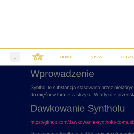
HOME
VISAS
LEGAL
Wprowadzenie
Synthol to substancja stosowana przez niektórych
do mięśni w formie zastrzyku. W artykule przed
Dawkowanie Syntholu
https://githco.com/dawkowanie-syntholu-co-musi
Dawkowanie Syntholu jest kluczowym elementem