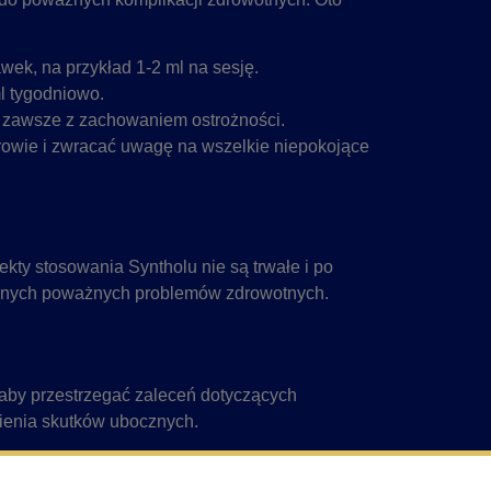
ek, na przykład 1-2 ml na sesję.
l tygodniowo.
e zawsze z zachowaniem ostrożności.
rowie i zwracać uwagę na wszelkie niepokojące
kty stosowania Syntholu nie są trwałe i po
 innych poważnych problemów zdrowotnych.
aby przestrzegać zaleceń dotyczących
ienia skutków ubocznych.