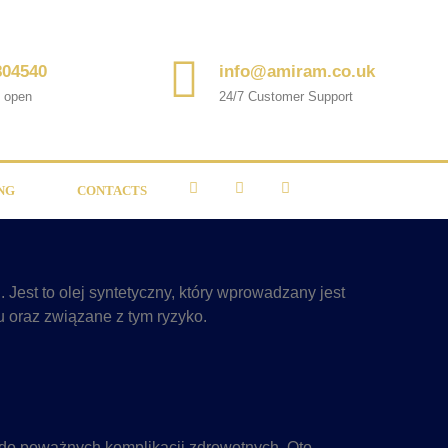
804540
info@amiram.co.uk
s open
24/7 Customer Support
NG
CONTACTS
 Jest to olej syntetyczny, który wprowadzany jest
 oraz związane z tym ryzyko.
o poważnych komplikacji zdrowotnych. Oto