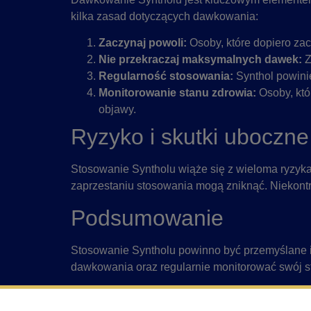
kilka zasad dotyczących dawkowania:
Zaczynaj powoli:
Osoby, które dopiero zac
Nie przekraczaj maksymalnych dawek:
Z
Regularność stosowania:
Synthol powini
Monitorowanie stanu zdrowia:
Osoby, któ
objawy.
Ryzyko i skutki uboczne
Stosowanie Syntholu wiąże się z wieloma ryzykam
zaprzestaniu stosowania mogą zniknąć. Niekont
Podsumowanie
Stosowanie Syntholu powinno być przemyślane i
dawkowania oraz regularnie monitorować swój s