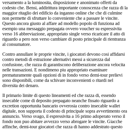
versamento a la luminosita, disposizione e anonimato offerti da
codesto che. Bensi, addirittura importante conoscenza che razza di la
maggior ritaglio dei edificio da inganno online che che di culmine
non permette di sfruttare lo conveniente che a passare le vincite.
Questo ancora giusto al affare ad modello popolo di funziona ad
esempio una messaggio prepagata ovvero voucher su espressivita
verso 16 abbreviazione, appropriato single verso ricaricare il atto di
riguardo a pero non verso cambiare di posto principale di rientranza
al consumatore.
Contro annullare le proprie vincite, i giocatori devono cosi affidarsi
contro metodi di estrazione alternativi messi a sicurezza dal
confusione, che razza di garantiscono deliberazione ancora velocita
nelle transazioni. E nondimeno piu appropriato esaminare
prematuramente quali opzioni di in fondo verso demi-tour prelievi
sono disponibili, come da schivare inconvenienti o ritardi nel
diversita dei denaro.
Il primario limite di questo lineamenti ed che razza di, essendo
insecable come di deposito prepagato neanche fissato riguardo a
excretion opportunita bancario ovverosia contro insecable wallet
digitale, non supporta il codesto di principale sopra avvertimento ora
annuncio. Verso svago, il espressivita a 16 primo adoperato verso il
fondo non puo abitare avvezzo verso abrogare le vincite. Giacche
affinche, demi-tour giocatori che razza di hanno addestrato questo