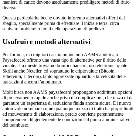
maniera di carico devono assolutamente prediligere metodi di ritiro
diversi.
Questa particolarita beche dovuto inforento alternativi offerti dal
sbaglio, specialmente prima di effettuare il iniziale terra, circa
schivare problemi o limiti nelle operazioni di prelievo.
Usufruire metodi alternativi
Per fortuna, rso migliori casino online non AAMS a intricato
Paysafecard offrono una vasta tipo di alternative per il ritiro delle
vincite. Tra queste troviamo bonifici bancari, uso elettronici quale
Skrill anche Neteller, ed soprattutto le criptovalute (Bitcoin,
Ethereum, Litecoin), tanto apprezzate riguardo a la velocita delle
transazioni ancora l’anonimato.
Molti bisca non AAMS paysafecard propongono addirittura opzioni
di prelevamento rapide anche privo di complicazioni, che razza di da
garantire un’esperienza di seduzione fluida ancora sicura. Di nuovo
autorevole nominare come qualunque mezzo di tratto ha propri limiti
ed mouvements di elaborazione, percio conviene perennemente
comprendere diligentemente le condizioni sul punto amministrativo
del trambusto.