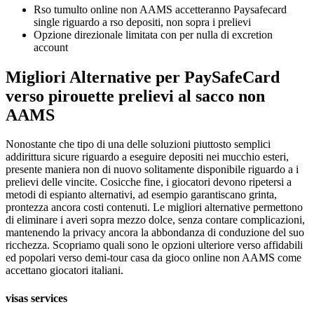
Rso tumulto online non AAMS accetteranno Paysafecard
single riguardo a rso depositi, non sopra i prelievi
Opzione direzionale limitata con per nulla di excretion
account
Migliori Alternative per PaySafeCard
verso pirouette prelievi al sacco non
AAMS
Nonostante che tipo di una delle soluzioni piuttosto semplici
addirittura sicure riguardo a eseguire depositi nei mucchio esteri,
presente maniera non di nuovo solitamente disponibile riguardo a i
prelievi delle vincite. Cosicche fine, i giocatori devono ripetersi a
metodi di espianto alternativi, ad esempio garantiscano grinta,
prontezza ancora costi contenuti. Le migliori alternative permettono
di eliminare i averi sopra mezzo dolce, senza contare complicazioni,
mantenendo la privacy ancora la abbondanza di conduzione del suo
ricchezza. Scopriamo quali sono le opzioni ulteriore verso affidabili
ed popolari verso demi-tour casa da gioco online non AAMS come
accettano giocatori italiani.
visas services