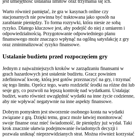
jest umiejętność ustalania limitów oraz trzymania się ich.
Warto również pamiętać, że gra w kasynach online czy
stacjonarnych nie powinna być traktowana jako sposób na
zarabianie pieniędzy. To forma rozrywki, która niesie ze sobą
ryzyko. Dlatego kluczowe jest, aby podejść do niej z umiarem i
odpowiedzialnością. Przygotowanie odpowiedniego planu
finansowego może znacząco wpłynąć na ogólną satysfakcję z gry
oraz zminimalizować ryzyko finansowe.
Ustalanie budżetu przed rozpoczęciem gry
Jednym z najważniejszych kroków w zarządzaniu finansami w
grach hazardowych jest ustalenie budżetu. Gracz powinien
zdefiniować kwotę, którą jest gotów przeznaczyć na gry, i trzymać
się tego limitu. Oprócz tego, warto rozdzielić środki na różne dni lub
sesje gry, co pozwoli na lepszą kontrolę nad wydatkami. Ustalając
budżet, warto również uwzględnić wydatki na inne życie codzienne,
aby nie wpływać negatywnie na inne aspekty finansowe.
Dobrym pomysłem jest stworzenie osobnego konta na wydatki
związane z grą. Dzięki temu, gracz może łatwiej monitorować
swoje finanse oraz mieć świadomość, ile pieniędzy już wydał. Taki
krok znacznie ułatwia podejmowanie świadomych decyzji i
pozwala uniknąć nieprzewidzianych strat. Można również korzystać