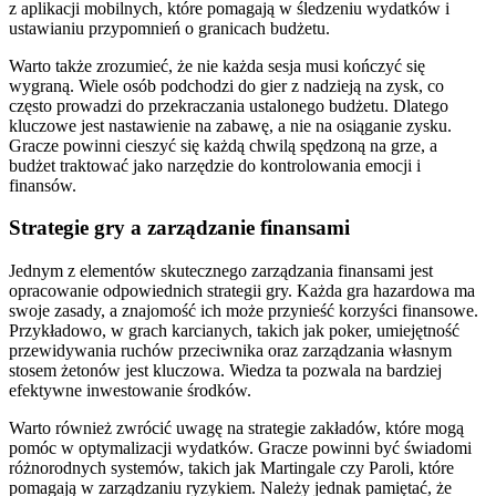
z aplikacji mobilnych, które pomagają w śledzeniu wydatków i
ustawianiu przypomnień o granicach budżetu.
Warto także zrozumieć, że nie każda sesja musi kończyć się
wygraną. Wiele osób podchodzi do gier z nadzieją na zysk, co
często prowadzi do przekraczania ustalonego budżetu. Dlatego
kluczowe jest nastawienie na zabawę, a nie na osiąganie zysku.
Gracze powinni cieszyć się każdą chwilą spędzoną na grze, a
budżet traktować jako narzędzie do kontrolowania emocji i
finansów.
Strategie gry a zarządzanie finansami
Jednym z elementów skutecznego zarządzania finansami jest
opracowanie odpowiednich strategii gry. Każda gra hazardowa ma
swoje zasady, a znajomość ich może przynieść korzyści finansowe.
Przykładowo, w grach karcianych, takich jak poker, umiejętność
przewidywania ruchów przeciwnika oraz zarządzania własnym
stosem żetonów jest kluczowa. Wiedza ta pozwala na bardziej
efektywne inwestowanie środków.
Warto również zwrócić uwagę na strategie zakładów, które mogą
pomóc w optymalizacji wydatków. Gracze powinni być świadomi
różnorodnych systemów, takich jak Martingale czy Paroli, które
pomagają w zarządzaniu ryzykiem. Należy jednak pamiętać, że