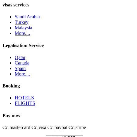
visas services
Saudi Arabia
Turkey
Malaysia
More....
Legalisation Service
Qatar
Canada
Spain
More....
Booking
HOTELS
FLIGHTS
Pay now
Cc-mastercard
Cc-visa
Cc-paypal
Cc-stripe