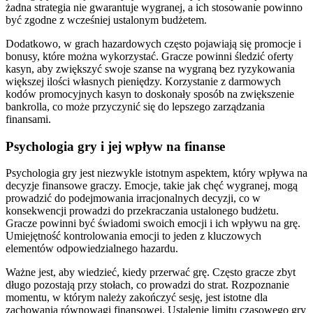
żadna strategia nie gwarantuje wygranej, a ich stosowanie powinno
być zgodne z wcześniej ustalonym budżetem.
Dodatkowo, w grach hazardowych często pojawiają się promocje i
bonusy, które można wykorzystać. Gracze powinni śledzić oferty
kasyn, aby zwiększyć swoje szanse na wygraną bez ryzykowania
większej ilości własnych pieniędzy. Korzystanie z darmowych
kodów promocyjnych kasyn to doskonały sposób na zwiększenie
bankrolla, co może przyczynić się do lepszego zarządzania
finansami.
Psychologia gry i jej wpływ na finanse
Psychologia gry jest niezwykle istotnym aspektem, który wpływa na
decyzje finansowe graczy. Emocje, takie jak chęć wygranej, mogą
prowadzić do podejmowania irracjonalnych decyzji, co w
konsekwencji prowadzi do przekraczania ustalonego budżetu.
Gracze powinni być świadomi swoich emocji i ich wpływu na grę.
Umiejętność kontrolowania emocji to jeden z kluczowych
elementów odpowiedzialnego hazardu.
Ważne jest, aby wiedzieć, kiedy przerwać grę. Często gracze zbyt
długo pozostają przy stołach, co prowadzi do strat. Rozpoznanie
momentu, w którym należy zakończyć sesję, jest istotne dla
zachowania równowagi finansowej. Ustalenie limitu czasowego gry