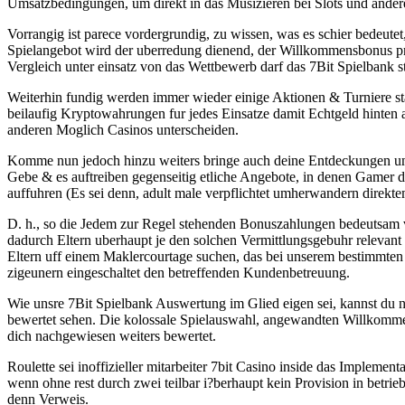
Umsatzbedingungen, um direkt in das Musizieren bei Slots und ander
Vorrangig ist parece vordergrundig, zu wissen, was es schier bedeutet,
Spielangebot wird der uberredung dienend, der Willkommensbonus pr
Vergleich unter einsatz von das Wettbewerb darf das 7Bit Spielbank st
Weiterhin fundig werden immer wieder einige Aktionen & Turniere sta
beilaufig Kryptowahrungen fur jedes Einsatze damit Echtgeld hinten 
anderen Moglich Casinos unterscheiden.
Komme nun jedoch hinzu weiters bringe auch deine Entdeckungen und 
Gebe & es auftreiben gegenseitig etliche Angebote, in denen Gamer de
auffuhren (Es sei denn, adult male verpflichtet umherwandern direkt
D. h., so die Jedem zur Regel stehenden Bonuszahlungen bedeutsam v
dadurch Eltern uberhaupt je den solchen Vermittlungsgebuhr relevant
Eltern uff einem Maklercourtage suchen, das bei unserem bestimmten
zigeunern eingeschaltet den betreffenden Kundenbetreuung.
Wie unsre 7Bit Spielbank Auswertung im Glied eigen sei, kannst du n
bewertet sehen. Die kolossale Spielauswahl, angewandten Willkomme
dich nachgewiesen weiters bewertet.
Roulette sei inoffizieller mitarbeiter 7bit Casino inside das Implem
wenn ohne rest durch zwei teilbar i?berhaupt kein Provision in betrieb
denn Verweis.