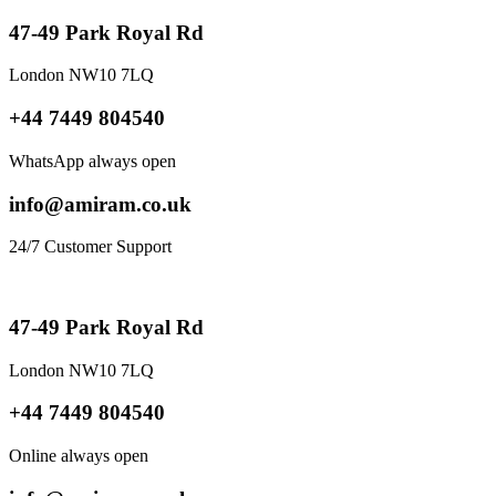
47-49 Park Royal Rd
London NW10 7LQ
+44 7449 804540
WhatsApp always open
info@amiram.co.uk
24/7 Customer Support
47-49 Park Royal Rd
London NW10 7LQ
+44 7449 804540
Online always open