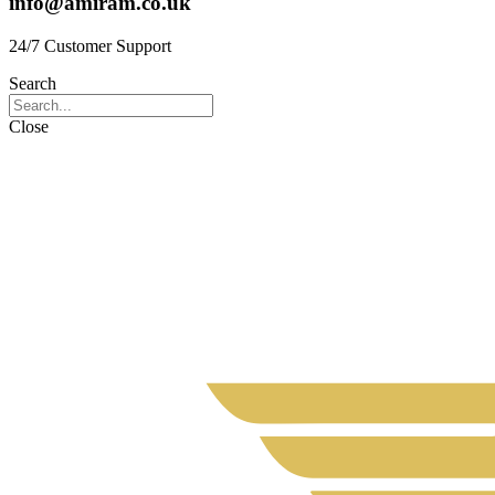
info@amiram.co.uk
24/7 Customer Support
Search
Close