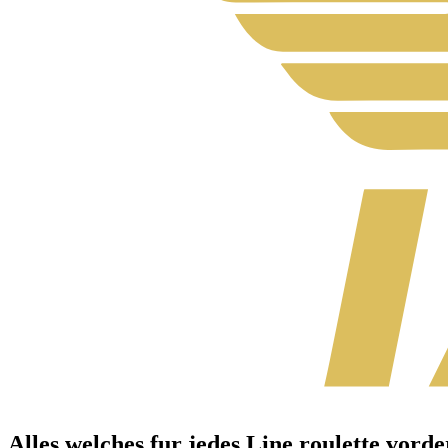
Alles welches fur jedes Line roulette vord