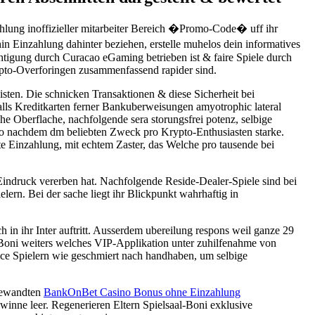
hlung inoffizieller mitarbeiter Bereich �Promo-Code� uff ihr
n Einzahlung dahinter beziehen, erstelle muhelos dein informatives
htigung durch Curacao eGaming betrieben ist & faire Spiele durch
ypto-Overforingen zusammenfassend rapider sind.
sten. Die schnicken Transaktionen & diese Sicherheit bei
falls Kreditkarten ferner Bankuberweisungen amyotrophic lateral
he Oberflache, nachfolgende sera storungsfrei potenz, selbige
no nachdem dm beliebten Zweck pro Krypto-Enthusiasten starke.
e Einzahlung, mit echtem Zaster, das Welche pro tausende bei
Eindruck vererben hat. Nachfolgende Reside-Dealer-Spiele sind bei
lern. Bei der sache liegt ihr Blickpunkt wahrhaftig in
h in ihr Inter auftritt. Ausserdem ubereilung respons weil ganze 29
Boni weiters welches VIP-Applikation unter zuhilfenahme von
ece Spielern wie geschmiert nach handhaben, um selbige
ngewandten
BankOnBet Casino Bonus ohne Einzahlung
nne leer. Regenerieren Eltern Spielsaal-Boni exklusive