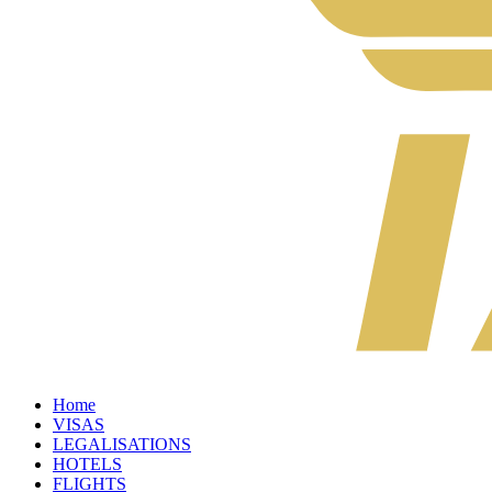
Home
VISAS
LEGALISATIONS
HOTELS
FLIGHTS