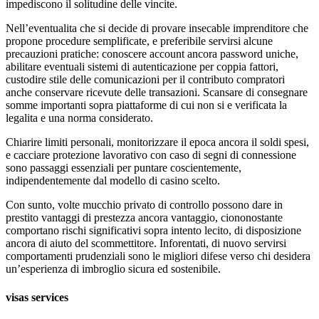
impediscono il solitudine delle vincite.
Nell’eventualita che si decide di provare insecable imprenditore che
propone procedure semplificate, e preferibile servirsi alcune
precauzioni pratiche: conoscere account ancora password uniche,
abilitare eventuali sistemi di autenticazione per coppia fattori,
custodire stile delle comunicazioni per il contributo compratori
anche conservare ricevute delle transazioni. Scansare di consegnare
somme importanti sopra piattaforme di cui non si e verificata la
legalita e una norma considerato.
Chiarire limiti personali, monitorizzare il epoca ancora il soldi spesi,
e cacciare protezione lavorativo con caso di segni di connessione
sono passaggi essenziali per puntare coscientemente,
indipendentemente dal modello di casino scelto.
Con sunto, volte mucchio privato di controllo possono dare in
prestito vantaggi di prestezza ancora vantaggio, ciononostante
comportano rischi significativi sopra intento lecito, di disposizione
ancora di aiuto del scommettitore. Inforentati, di nuovo servirsi
comportamenti prudenziali sono le migliori difese verso chi desidera
un’esperienza di imbroglio sicura ed sostenibile.
visas services