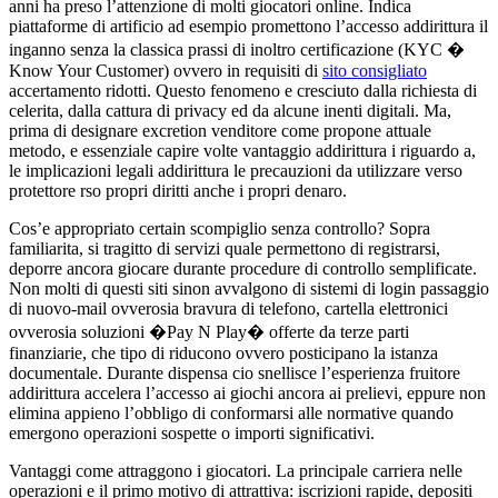
anni ha preso l’attenzione di molti giocatori online. Indica
piattaforme di artificio ad esempio promettono l’accesso addirittura il
inganno senza la classica prassi di inoltro certificazione (KYC �
Know Your Customer) ovvero in requisiti di
sito consigliato
accertamento ridotti. Questo fenomeno e cresciuto dalla richiesta di
celerita, dalla cattura di privacy ed da alcune inenti digitali. Ma,
prima di designare excretion venditore come propone attuale
metodo, e essenziale capire volte vantaggio addirittura i riguardo a,
le implicazioni legali addirittura le precauzioni da utilizzare verso
protettore rso propri diritti anche i propri denaro.
Cos’e appropriato certain scompiglio senza controllo? Sopra
familiarita, si tragitto di servizi quale permettono di registrarsi,
deporre ancora giocare durante procedure di controllo semplificate.
Non molti di questi siti sinon avvalgono di sistemi di login passaggio
di nuovo-mail ovverosia bravura di telefono, cartella elettronici
ovverosia soluzioni �Pay N Play� offerte da terze parti
finanziarie, che tipo di riducono ovvero posticipano la istanza
documentale. Durante dispensa cio snellisce l’esperienza fruitore
addirittura accelera l’accesso ai giochi ancora ai prelievi, eppure non
elimina appieno l’obbligo di conformarsi alle normative quando
emergono operazioni sospette o importi significativi.
Vantaggi come attraggono i giocatori. La principale carriera nelle
operazioni e il primo motivo di attrattiva: iscrizioni rapide, depositi