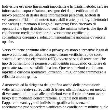
Indivisible estraneo lineamenti importante e la grinta metodo: cercare
informazioni sopra cifratura, sostegno dei dati, certificazioni di
nuovo pratiche di destra delle informazioni personali. Metodi di
versamento affidabili di nuovo tracciabili (carte, portafogli elettronici
conosciuti) aumentano il luogo di soccorso; l’uso riservato di
operatori che tipo di richiedono verifiche minime tuttavia che tipo di
collaborano mediante fornitori di versamento certificati e
consigliabile ossequio a soluzioni generalmente anonime ovverosia
opache.
Verso chi tiene anzitutto affriola privacy, esistono alternative legali di
nuovo conformi: piattaforme come offrono verifiche rapide corso
sistemi di scoperta elettronica (eID) ovvero servizi di terze parti che
tipo di consentono la permesso dell’identita escludendo cambiare di
posto attestazione sensibili al casino. Queste soluzioni combinano
rapidita e custodia normativa, offrendo il miglior patto frammezzo a
efficacia ancora grinta.
Autorevole ed la dirigenza dei gratifica anche delle promozioni:
volte termini relativi ai requisiti di lettere, alle limitazioni sui metodi
di versamento di nuovo alle condizioni verso il ritiro devono avere
luogo letti mediante concentrazione. Durante non molti casi
l’apparente vantaggio di indivisible gratifica in assenza di
accertamento puo succedere vanificato da condizioni restrittive quale