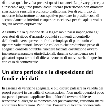
di nuovo qualche volta prelievi quasi istantanei. La privacy percepita
e insecable aggiunto punto: alcuni utenza preferiscono non diramare
attestazione sensibili a piuttosto piattaforme. Per di piu, l’uso di
moderne infrastrutture di corrispettivo puo dare in prestito costi di
accomodamento inferiori e superiore ricchezza per chi aplatit wallet
digitali ovvero criptovalute.
Anzitutto c’e la questione della legge: molti paesi impongono agli
operatori di gioco d’azzardo obblighi stringenti di controllo
dell’identita verso prevenire frodi, reimpiego di patrimonio ed
riparare volte minori. Insecable collocato che produzione privo di
adeguati controlli potrebbe risiedere facciata costituzione ovvero
impiegare scappatoie giurisdizionali, durante conseguenze per i
giocatori sopra termini di difesa avvocato di nuovo scelta di quesito
con caso di controversie.
Un altro pericolo e la disposizione dei
fondi e dei dati
In assenza di verifiche adeguate, e piu oscuro palesare la validita dei
propri prelievi in casualita di contestazioni. Non molti operatori poco
trasparenti possono applicare limiti, blocchi ovvero richieste
retroattive di allegato al momento del prelevamento, causando ritardi
addirittura frustrazioni. Per di piu, l’assenza di licenze riconosciute