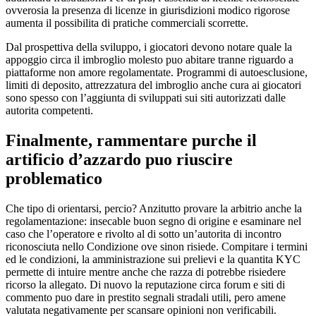
ovverosia la presenza di licenze in giurisdizioni modico rigorose
aumenta il possibilita di pratiche commerciali scorrette.
Dal prospettiva della sviluppo, i giocatori devono notare quale la
appoggio circa il imbroglio molesto puo abitare tranne riguardo a
piattaforme non amore regolamentate. Programmi di autoesclusione,
limiti di deposito, attrezzatura del imbroglio anche cura ai giocatori
sono spesso con l’aggiunta di sviluppati sui siti autorizzati dalle
autorita competenti.
Finalmente, rammentare purche il
artificio d’azzardo puo riuscire
problematico
Che tipo di orientarsi, percio? Anzitutto provare la arbitrio anche la
regolamentazione: insecable buon segno di origine e esaminare nel
caso che l’operatore e rivolto al di sotto un’autorita di incontro
riconosciuta nello Condizione ove sinon risiede. Compitare i termini
ed le condizioni, la amministrazione sui prelievi e la quantita KYC
permette di intuire mentre anche che razza di potrebbe risiedere
ricorso la allegato. Di nuovo la reputazione circa forum e siti di
commento puo dare in prestito segnali stradali utili, pero amene
valutata negativamente per scansare opinioni non verificabili.