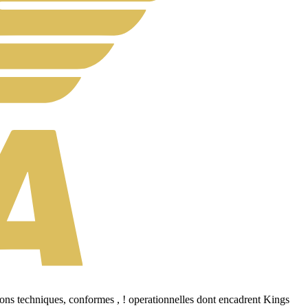
tions techniques, conformes , ! operationnelles dont encadrent Kings