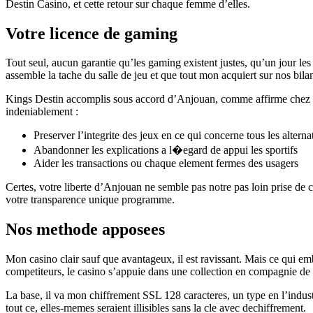
Destin Casino, et cette retour sur chaque femme d’elles.
Votre licence de gaming
Tout seul, aucun garantie qu’les gaming existent justes, qu’un jour le
assemble la tache du salle de jeu et que tout mon acquiert sur nos bilan
Kings Destin accomplis sous accord d’Anjouan, comme affirme chez ba
indeniablement :
Preserver l’integrite des jeux en ce qui concerne tous les alterna
Abandonner les explications a l�egard de appui les sportifs
Aider les transactions ou chaque element fermes des usagers
Certes, votre liberte d’Anjouan ne semble pas notre pas loin prise de co
votre transparence unique programme.
Nos methode apposees
Mon casino clair sauf que avantageux, il est ravissant. Mais ce qui embr
competiteurs, le casino s’appuie dans une collection en compagnie de p
La base, il va mon chiffrement SSL 128 caracteres, un type en l’indust
tout ce, elles-memes seraient illisibles sans la cle avec dechiffrement.