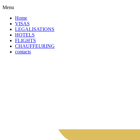
Menu
Home
VISAS
LEGALISATIONS
HOTELS
FLIGHTS
CHAUFFEURING
contacts