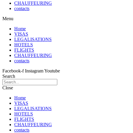
CHAUFFEURING
contacts
Menu
Home
VISAS
LEGALISATIONS
HOTELS
FLIGHTS
CHAUFFEURING
contacts
Facebook-f
Instagram
Youtube
Search
Close
Home
VISAS
LEGALISATIONS
HOTELS
FLIGHTS
CHAUFFEURING
contacts