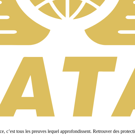
ce, c’est tous les preuves lequel approfondissent. Retrouver des protec