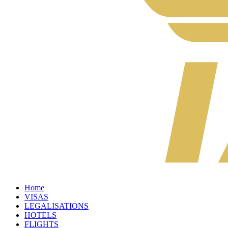
Home
VISAS
LEGALISATIONS
HOTELS
FLIGHTS