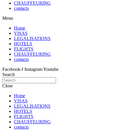
CHAUFFEURING
contacts
Menu
Home
VISAS
LEGALISATIONS
HOTELS
FLIGHTS
CHAUFFEURING
contacts
Facebook-f
Instagram
Youtube
Search
Close
Home
VISAS
LEGALISATIONS
HOTELS
FLIGHTS
CHAUFFEURING
contacts