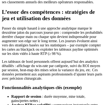
ses classements annuels des meilleurs opérateurs responsables.
L’essor des compétences : stratégies de
jeu et utilisation des données
Passer du simple hasard à une approche analytique marque le
deuxième jalon du parcours joueur‑pro : comprendre les probabilités
derrière chaque main ou chaque spin devient indispensable pour
augmenter son edge sur le long terme. Les joueurs évoluent ainsi
vers des stratégies basées sur les statistiques – par exemple compter
les cartes au blackjack ou exploiter les tableaux payline optimisés
sur les slots vidéo à haute RTP (≥ 98 %).
Les tableaux de bord personnels offrent aujourd’hui des analytics
détaillés : affichage du win‑rate par catégorie, suivi du ROI moyen
par session, heat‑map des mises selon la variance du jeu, etc. Ces
données permettent aux aspirants professionnels d’ajuster leurs paris
avec précision chirurgicale.
Fonctionnalités analytiques clés (exemple)
Rapport de session
: durée moyenne, mise totale,
gains/pertes nettes ;
Analyse RTP vs volatilité
: comparaison instantanée entre