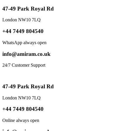
47-49 Park Royal Rd
London NW10 7LQ
+44 7449 804540
WhatsApp always open
info@amiram.co.uk
24/7 Customer Support
47-49 Park Royal Rd
London NW10 7LQ
+44 7449 804540
Online always open