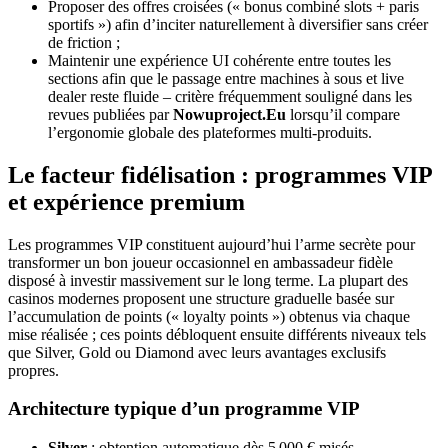
Proposer des offres croisées (« bonus combiné slots + paris
sportifs ») afin d’inciter naturellement à diversifier sans créer
de friction ;
Maintenir une expérience UI cohérente entre toutes les
sections afin que le passage entre machines à sous et live
dealer reste fluide – critère fréquemment souligné dans les
revues publiées par
Nowuproject.Eu
lorsqu’il compare
l’ergonomie globale des plateformes multi‑produits.
Le facteur fidélisation : programmes VIP
et expérience premium
Les programmes VIP constituent aujourd’hui l’arme secrète pour
transformer un bon joueur occasionnel en ambassadeur fidèle
disposé à investir massivement sur le long terme. La plupart des
casinos modernes proposent une structure graduelle basée sur
l’accumulation de points (« loyalty points ») obtenus via chaque
mise réalisée ; ces points débloquent ensuite différents niveaux tels
que Silver, Gold ou Diamond avec leurs avantages exclusifs
propres.
Architecture typique d’un programme VIP
Silver
: obtention automatique dès 5 000 € misés