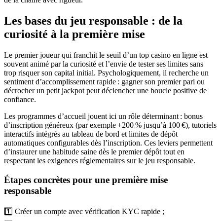
Les bases du jeu responsable : de la
curiosité à la première mise
Le premier joueur qui franchit le seuil d’un top casino en ligne est
souvent animé par la curiosité et l’envie de tester ses limites sans
trop risquer son capital initial. Psychologiquement, il recherche un
sentiment d’accomplissement rapide : gagner son premier pari ou
décrocher un petit jackpot peut déclencher une boucle positive de
confiance.
Les programmes d’accueil jouent ici un rôle déterminant : bonus
d’inscription généreux (par exemple +200 % jusqu’à 100 €), tutoriels
interactifs intégrés au tableau de bord et limites de dépôt
automatiques configurables dès l’inscription. Ces leviers permettent
d’instaurer une habitude saine dès le premier dépôt tout en
respectant les exigences réglementaires sur le jeu responsable.
Étapes concrètes pour une première mise
responsable
1️⃣ Créer un compte avec vérification KYC rapide ;