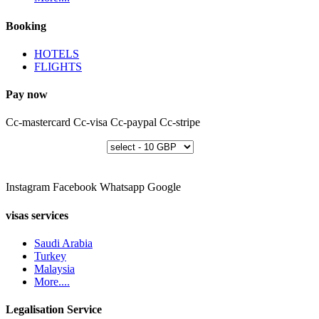
Booking
HOTELS
FLIGHTS
Pay now
Cc-mastercard
Cc-visa
Cc-paypal
Cc-stripe
Instagram
Facebook
Whatsapp
Google
visas services
Saudi Arabia
Turkey
Malaysia
More....
Legalisation Service