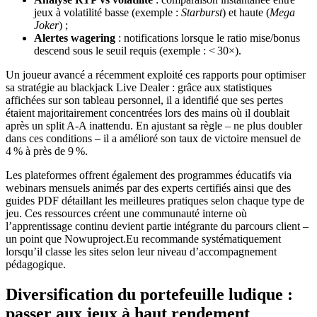
jeux à volatilité basse (exemple :
Starburst
) et haute (
Mega
Joker
) ;
Alertes wagering
: notifications lorsque le ratio mise/bonus
descend sous le seuil requis (exemple : < 30×).
Un joueur avancé a récemment exploité ces rapports pour optimiser
sa stratégie au blackjack Live Dealer : grâce aux statistiques
affichées sur son tableau personnel, il a identifié que ses pertes
étaient majoritairement concentrées lors des mains où il doublait
après un split A‑A inattendu. En ajustant sa règle – ne plus doubler
dans ces conditions – il a amélioré son taux de victoire mensuel de
4 % à près de 9 %.
Les plateformes offrent également des programmes éducatifs via
webinars mensuels animés par des experts certifiés ainsi que des
guides PDF détaillant les meilleures pratiques selon chaque type de
jeu. Ces ressources créent une communauté interne où
l’apprentissage continu devient partie intégrante du parcours client –
un point que Nowuproject.Eu recommande systématiquement
lorsqu’il classe les sites selon leur niveau d’accompagnement
pédagogique.
Diversification du portefeuille ludique :
passer aux jeux à haut rendement