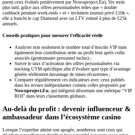
parmi ceux évalués positivement par Nowuproject.Eu). Six mois
plus tard, grâce aux offres personnalisées telles que « double
cashback pendant week‑ends » et « invitation tournoi privé £10k »,
elle a franchi le cap Diamond avec un LTV estimé à plus de £25k
annuels .
Conseils pratiques pour mesurer l’efficacité réelle
Analyser non seulement le nombre total d’inscrits VIP mais
également leur contribution nette au profit brut après coûts
associés (gestionnaire personnel inclus) ;
Suivre le taux d’activation des offres personnalisées via
tracking UTM spécifique afin d’évaluer quel type d’avantage
génère réellement davantage de mises récurrentes ;
Comparer régulièrement ces indicateurs avec ceux publiés
dans les revues indépendantes comme celles proposées par
Nowuproject.Eu
, qui intègrent désormais une métrique “VIP
ROI” dans leurs classements globaux.​
Au-delà du profit : devenir influenceur &
ambassadeur dans l’écosystème casino
Lorsque l’expertise atteint son apogée, nombreux sont ceux qui