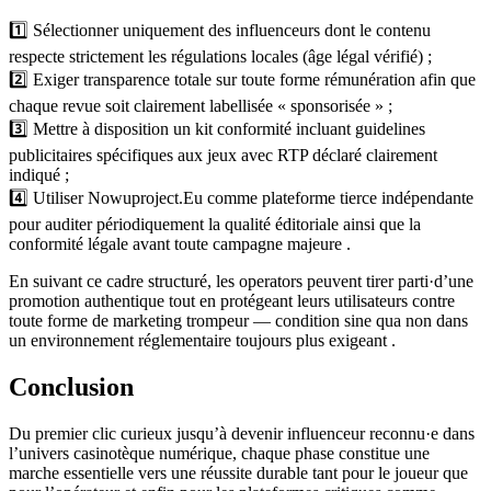
1️⃣ Sélectionner uniquement des influenceurs dont le contenu
respecte strictement les régulations locales (âge légal vérifié) ;
2️⃣ Exiger transparence totale sur toute forme rémunération afin que
chaque revue soit clairement labellisée « sponsorisée » ;
3️⃣ Mettre à disposition un kit conformité incluant guidelines
publicitaires spécifiques aux jeux avec RTP déclaré clairement
indiqué ;
4️⃣ Utiliser Nowuproject.Eu comme plateforme tierce indépendante
pour auditer périodiquement la qualité éditoriale ainsi que la
conformité légale avant toute campagne majeure .
En suivant ce cadre structuré, les operators peuvent tirer parti·d’une
promotion authentique tout en protégeant leurs utilisateurs contre
toute forme de marketing trompeur — condition sine qua non dans
un environnement réglementaire toujours plus exigeant .
Conclusion
Du premier clic curieux jusqu’à devenir influenceur reconnu·e dans
l’univers casinotèque numérique, chaque phase constitue une
marche essentielle vers une réussite durable tant pour le joueur que