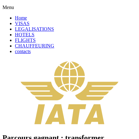
Menu
Home
VISAS
LEGALISATIONS
HOTELS
FLIGHTS
CHAUFFEURING
contacts
Parcours gagnant : transformer