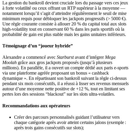
La gestion du bankroll devient cruciale lors du passage vers ces jeux
à forte volatilité ou ceux offrant un RTP supérieur à la moyenne —
notamment lorsqu’il s’agit d’atteindre régulièrement le seuil de mise
minimum requis pour débloquer les jackpots progressifs (> 5000 €).
Une règle courante consiste à allouer 20 % du capital total aux slots
high‑volatility tout en conservant 60 % dans les paris sportifs où la
probabilité de gain est plus stable mais les gains unitaires inférieurs.
Témoignage d’un “joueur hybride”
Alexandre a commencé avec
Starburst
avant d’intégrer
Mega
Moolah
grâce aux gros jackpots proposés (jusqu’à plusieurs
millions). En parallèle, il a ouvert un compte dédié aux paris e‑sports
via une plateforme agréée proposant un bonus « cashback
dynamique ». En répartissant son bankroll suivant la règle ci‑dessus
pendant six mois consécutifs, il a réussi à lisser ses revenus mensuels
autour d’une moyenne nette positive de +12 %, tout en limitant ses
pertes lors des sessions “blackout” sur les slots ultra‑volatiles.
Recommandations aux opérateurs
Créer des parcours personnalisés guidant l’utilisateur vers
chaque catégorie après avoir atteint certains jalons (exemple :
après trois gains consécutifs sur slots);