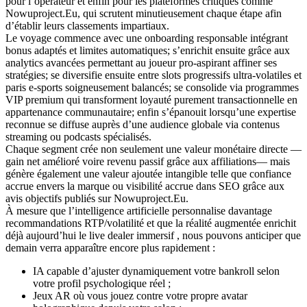
pour l’opérateur et enfin pour les plateformes critiques comme
Nowuproject.Eu, qui scrutent minutieusement chaque étape afin
d’établir leurs classements impartiaux.
Le voyage commence avec une onboarding responsable intégrant
bonus adaptés et limites automatiques; s’enrichit ensuite grâce aux
analytics avancées permettant au joueur pro‑aspirant affiner ses
stratégies; se diversifie ensuite entre slots progressifs ultra‑volatiles et
paris e‑sports soigneusement balancés; se consolide via programmes
VIP premium qui transforment loyauté purement transactionnelle en
appartenance communautaire; enfin s’épanouit lorsqu’une expertise
reconnue se diffuse auprès d’une audience globale via contenus
streaming ou podcasts spécialisés.
Chaque segment crée non seulement une valeur monétaire directe —
gain net amélioré voire revenu passif grâce aux affiliations— mais
génère également une valeur ajoutée intangible telle que confiance
accrue envers la marque ou visibilité accrue dans SEO grâce aux
avis objectifs publiés sur Nowuproject.Eu.
À mesure que l’intelligence artificielle personnalise davantage
recommandations RTP/volatilité et que la réalité augmentée enrichit
déjà aujourd’hui le live dealer immersif , nous pouvons anticiper que
demain verra apparaître encore plus rapidement :
IA capable d’ajuster dynamiquement votre bankroll selon
votre profil psychologique réel ;
Jeux AR où vous jouez contre votre propre avatar