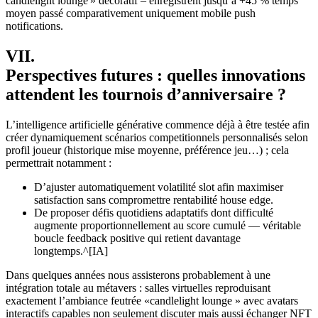
candlelight lounge » décoratif – enregistrent jusqu’à +45 % temps
moyen passé comparativement uniquement mobile push
notifications.
VII.
Perspectives futures : quelles innovations
attendent les tournois d’anniversaire ?
L’intelligence artificielle générative commence déjà à être testée afin
créer dynamiquement scénarios competitionnels personnalisés selon
profil joueur (historique mise moyenne, préférence jeu…) ; cela
permettrait notamment :
D’ajuster automatiquement volatilité slot afin maximiser
satisfaction sans compromettre rentabilité house edge.
De proposer défis quotidiens adaptatifs dont difficulté
augmente proportionnellement au score cumulé — véritable
boucle feedback positive qui retient davantage
longtemps.^[IA]
Dans quelques années nous assisterons probablement à une
intégration totale au métavers : salles virtuelles reproduisant
exactement l’ambiance feutrée «candlelight lounge » avec avatars
interactifs capables non seulement discuter mais aussi échanger NFT