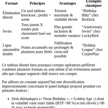
Exemples
Format
Principes
Avantages
classiques
Un seul tableau
Tension
“Birthday
Élimination
knockout ; perdre =
maximale &
Blitz” chez
directe
sortie
visibilité élevée
RedJack
Tous jouent X
Plus grande
“Anniversary
rondes puis
Swiss
inclusion &
Swiss” chez
classement basé sur
moindre variance
LuckyBird
score
Fidélisation
Ligue
“Holiday
Points accumulés sur
prolongée &
saisonnière
League” chez
plusieurs jours fériés
cross‑sell
limitée
CryptoPlay
possible
Ce tableau illustre bien pourquoi certains opérateurs préfèrent
combiner plusieurs formats au sein même d’un événement annuel
afin que chaque segment ciblé trouve son compte.​
Par ailleurs on constate aujourd’hui une diversification
impressionnante concernant le panel ludique proposé pendant ces
périodes festives :
Slots thématiques (« Neon Birthday », « Golden Age ») dont
la volatilité varie entre faible (RTP >98 %) et très élevée (>96
% avec jackpots progressifs).