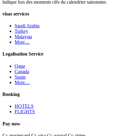
ludique lors des moments clés du calendrier saisonnier.
visas services
Saudi Arabia
Turkey
Malaysia
More....
Legalisation Service
Qatar
Canada
Spain
More....
Booking
HOTELS
FLIGHTS
Pay now
Cc-mastercard
Cc-visa
Cc-paypal
Cc-stripe