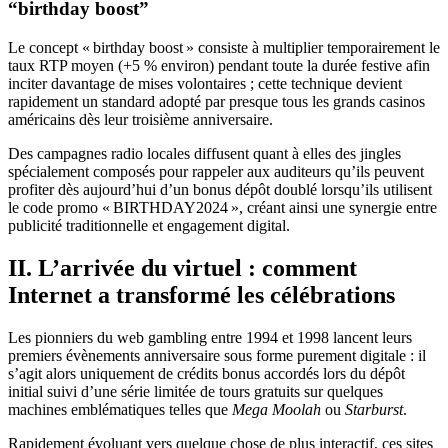
“birthday boost”
Le concept « birthday boost » consiste à multiplier temporairement le
taux RTP moyen (+5 % environ) pendant toute la durée festive afin
inciter davantage de mises volontaires ; cette technique devient
rapidement un standard adopté par presque tous les grands casinos
américains dès leur troisième anniversaire.​
Des campagnes radio locales diffusent quant à elles des jingles
spécialement composés pour rappeler aux auditeurs qu’ils peuvent
profiter dès aujourd’hui d’un bonus dépôt doublé lorsqu’ils utilisent
le code promo « BIRTHDAY2024 », créant ainsi une synergie entre
publicité traditionnelle et engagement digital.
II. L’arrivée du virtuel : comment
Internet a transformé les célébrations
Les pionniers du web gambling entre 1994 et 1998 lancent leurs
premiers évènements anniversaire sous forme purement digitale : il
s’agit alors uniquement de crédits bonus accordés lors du dépôt
initial suivi d’une série limitée de tours gratuits sur quelques
machines emblématiques telles que
Mega Moolah
ou
Starburst
.​
Rapidement évoluant vers quelque chose de plus interactif, ces sites