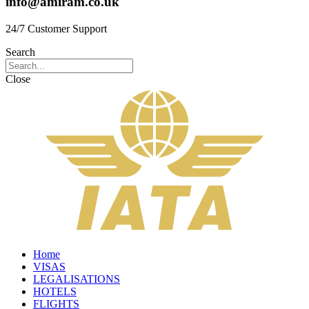
info@amiram.co.uk
24/7 Customer Support
Search
Close
Home
VISAS
LEGALISATIONS
HOTELS
FLIGHTS