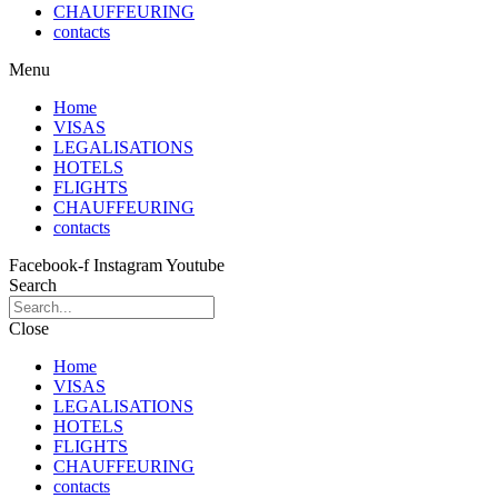
CHAUFFEURING
contacts
Menu
Home
VISAS
LEGALISATIONS
HOTELS
FLIGHTS
CHAUFFEURING
contacts
Facebook-f
Instagram
Youtube
Search
Close
Home
VISAS
LEGALISATIONS
HOTELS
FLIGHTS
CHAUFFEURING
contacts