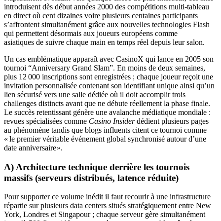
introduisent dès début années 2000 des compétitions multi‑tableau
en direct où cent dizaines voire plusieurs centaines participants
s’affrontent simultanément grâce aux nouvelles technologies Flash
qui permettent désormais aux joueurs européens comme
asiatiques de suivre chaque main en temps réel depuis leur salon.​
Un cas emblématique apparaît avec CasinoX qui lance en 2005 son
tournoi “Anniversary Grand Slam”. En moins de deux semaines,
plus 12 000 inscriptions sont enregistrées ; chaque joueur reçoit une
invitation personnalisée contenant son identifiant unique ainsi qu’un
lien sécurisé vers une salle dédiée où il doit accomplir trois
challenges distincts avant que ne débute réellement la phase finale.​
Le succès retentissant génère une avalanche médiatique mondiale :
revues spécialisées comme
Casino Insider
dédient plusieurs pages
au phénomène tandis que blogs influents citent ce tournoi comme
« le premier véritable événement global synchronisé autour d’une
date anniversaire ».​
A) Architecture technique derrière les tournois
massifs (serveurs distribués, latence réduite)
Pour supporter ce volume inédit il faut recourir à une infrastructure
répartie sur plusieurs data centers situés stratégiquement entre New
York, Londres et Singapour ; chaque serveur gère simultanément