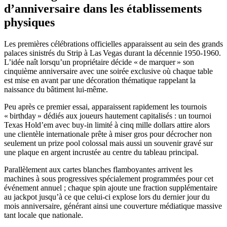
d’anniversaire dans les établissements
physiques
Les premières célébrations officielles apparaissent au sein des grands
palaces sinistrés du Strip à Las Vegas durant la décennie 1950‑1960.
L’idée naît lorsqu’un propriétaire décide « de marquer » son
cinquième anniversaire avec une soirée exclusive où chaque table
est mise en avant par une décoration thématique rappelant la
naissance du bâtiment lui‑même.
Peu après ce premier essai, apparaissent rapidement les tournois
« birthday » dédiés aux joueurs hautement capitalisés : un tournoi
Texas Hold’em avec buy‑in limité à cinq mille dollars attire alors
une clientèle internationale prête à miser gros pour décrocher non
seulement un prize pool colossal mais aussi un souvenir gravé sur
une plaque en argent incrustée au centre du tableau principal.
Parallèlement aux cartes blanches flamboyantes arrivent les
machines à sous progressives spécialement programmées pour cet
événement annuel ; chaque spin ajoute une fraction supplémentaire
au jackpot jusqu’à ce que celui‑ci explose lors du dernier jour du
mois anniversaire, générant ainsi une couverture médiatique massive
tant locale que nationale.