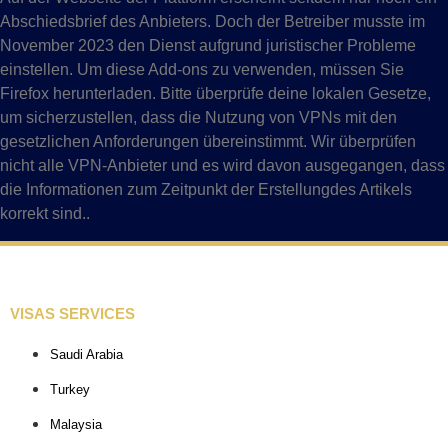
Abschiedsbrief des Anbieters. Doch der Betreiber musste im
November 2023 den Dienst aufgrund juristischer Probleme
einstellen. Um diese Add-ons zu verwenden, müssen Sie
Firefox herunterladen. Bitte überprüfe deine lokalen Gesetze,
um sicherzustellen, dass die Nutzung von VPNs mit den
gesetzlichen Anforderungen übereinstimmt. Wir überprüfen
nicht alle VPN-Anbieter und es wird davon ausgegangen, dass
die Informationen zum Zeitpunkt der Erstellungdes Artikels
korrekt sind..
VISAS SERVICES
Saudi Arabia
Turkey
Malaysia