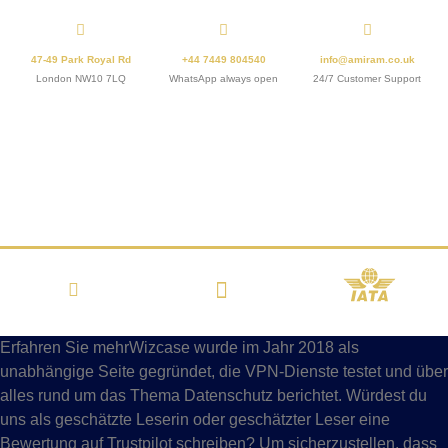
47-49 Park Royal Rd
+44 7449 804540
info@amiram.co.uk
London NW10 7LQ
WhatsApp always open
24/7 Customer Support
Erfahren Sie mehrWizcase wurde im Jahr 2018 als
unabhängige Seite gegründet, die VPN-Dienste testet und über
alles rund um das Thema Datenschutz berichtet. Würdest du
uns als geschätzte Leserin oder geschätzter Leser eine
Bewertung auf Trustpilot schreiben? Um sicherzustellen, dass