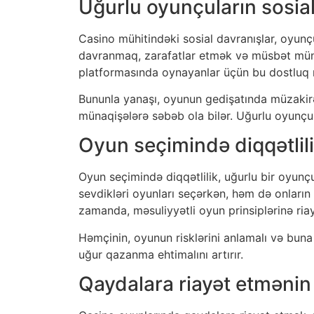
Uğurlu oyunçuların sosial
Casino mühitindəki sosial davranışlar, oyunç
davranmaq, zarafatlar etmək və müsbət münas
platformasında oynayanlar üçün bu dostluq m
Bununla yanaşı, oyunun gedişatında müzakirə
münaqişələrə səbəb ola bilər. Uğurlu oyunçul
Oyun seçimində diqqətlil
Oyun seçimində diqqətlilik, uğurlu bir oyunçu
sevdikləri oyunları seçərkən, həm də onların
zamanda, məsuliyyətli oyun prinsiplərinə ria
Həmçinin, oyunun risklərini anlamalı və buna 
uğur qazanma ehtimalını artırır.
Qaydalara riayət etməni