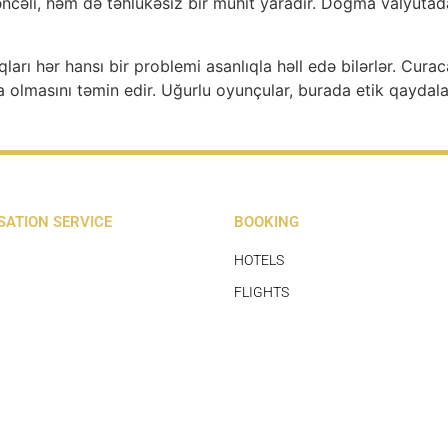
ncəli, həm də təhlükəsiz bir mühit yaradır. Doğma valyutada
ları hər hansı bir problemi asanlıqla həll edə bilərlər. Curac
ma olmasını təmin edir. Uğurlu oyunçular, burada etik qaydala
SATION SERVICE
BOOKING
HOTELS
FLIGHTS