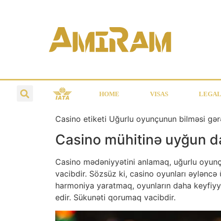
HOME
VISAS
LEGAL
Casino etiketi Uğurlu oyunçunun bilməsi gə
Casino mühitinə uyğun d
Casino mədəniyyətini anlamaq, uğurlu oyunç
vacibdir. Sözsüz ki, casino oyunları əyləncə 
harmoniya yaratmaq, oyunların daha keyfiyyə
edir. Sükunəti qorumaq vacibdir.