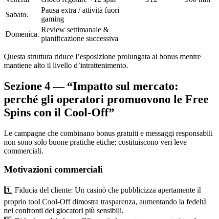
Pausa extra / attività fuori
Sabato.
gaming
Review settimanale &
Domenica.
pianificazione successiva
Questa struttura riduce l’esposizione prolungata ai bonus mentre
mantiene alto il livello d’intrattenimento.
Sezione 4 — “Impatto sul mercato:
perché gli operatori promuovono le Free
Spins con il Cool‑Off”
Le campagne che combinano bonus gratuiti e messaggi responsabili
non sono solo buone pratiche etiche; costituiscono veri leve
commerciali.
Motivazioni commerciali
1️⃣ Fiducia del cliente: Un casinò che pubblicizza apertamente il
proprio tool Cool‑Off dimostra trasparenza, aumentando la fedeltà
nei confronti dei giocatori più sensibili.