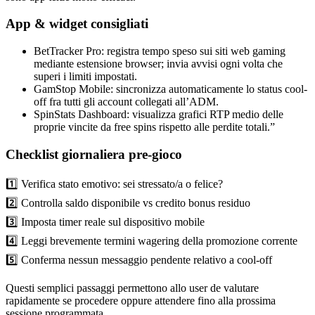
App & widget consigliati
BetTracker Pro: registra tempo speso sui siti web gaming
mediante estensione browser; invia avvisi ogni volta che
superi i limiti impostati.
GamStop Mobile: sincronizza automaticamente lo status cool-
off fra tutti gli account collegati all’ADM.
SpinStats Dashboard: visualizza grafici RTP medio delle
proprie vincite da free spins rispetto alle perdite totali.”
Checklist giornaliera pre‐gioco
1️⃣ Verifica stato emotivo: sei stressato/a o felice?
2️⃣ Controlla saldo disponibile vs credito bonus residuo
3️⃣ Imposta timer reale sul dispositivo mobile
4️⃣ Leggi brevemente termini wagering della promozione corrente
5️⃣ Conferma nessun messaggio pendente relativo a cool-off
Questi semplici passaggi permettono allo user de valutare
rapidamente se procedere oppure attendere fino alla prossima
sessione programmata.