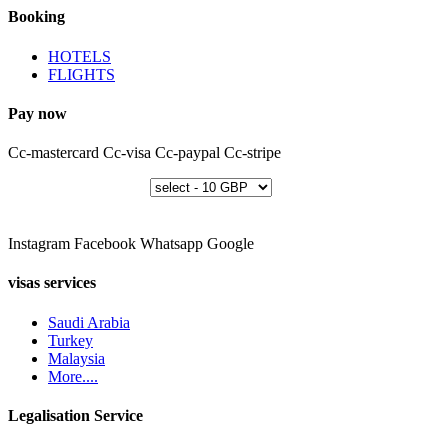
Booking
HOTELS
FLIGHTS
Pay now
Cc-mastercard
Cc-visa
Cc-paypal
Cc-stripe
Instagram
Facebook
Whatsapp
Google
visas services
Saudi Arabia
Turkey
Malaysia
More....
Legalisation Service