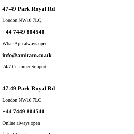
47-49 Park Royal Rd
London NW10 7LQ
+44 7449 804540
WhatsApp always open
info@amiram.co.uk
24/7 Customer Support
47-49 Park Royal Rd
London NW10 7LQ
+44 7449 804540
Online always open