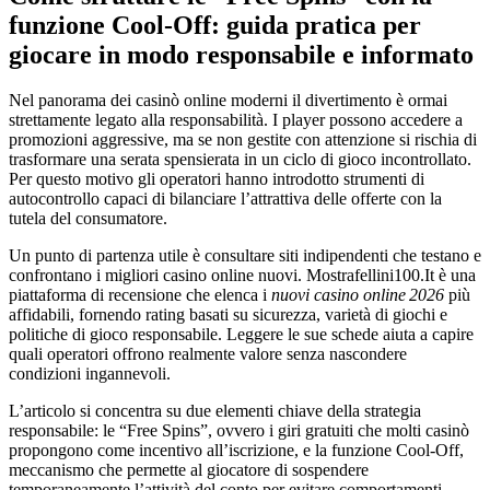
funzione Cool‑Off: guida pratica per
giocare in modo responsabile e informato
Nel panorama dei casinò online moderni il divertimento è ormai
strettamente legato alla responsabilità. I player possono accedere a
promozioni aggressive, ma se non gestite con attenzione si rischia di
trasformare una serata spensierata in un ciclo di gioco incontrollato.
Per questo motivo gli operatori hanno introdotto strumenti di
autocontrollo capaci di bilanciare l’attrattiva delle offerte con la
tutela del consumatore.
Un punto di partenza utile è consultare siti indipendenti che testano e
confrontano i migliori casino online nuovi. Mostrafellini100.It è una
piattaforma di recensione che elenca i
nuovi casino online 2026
più
affidabili, fornendo rating basati su sicurezza, varietà di giochi e
politiche di gioco responsabile. Leggere le sue schede aiuta a capire
quali operatori offrono realmente valore senza nascondere
condizioni ingannevoli.
L’articolo si concentra su due elementi chiave della strategia
responsabile: le “Free Spins”, ovvero i giri gratuiti che molti casinò
propongono come incentivo all’iscrizione, e la funzione Cool‑Off,
meccanismo che permette al giocatore di sospendere
temporaneamente l’attività del conto per evitare comportamenti