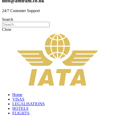
info@amiram.co.uk
24/7 Customer Support
Search
Close
Home
VISAS
LEGALISATIONS
HOTELS
FLIGHTS