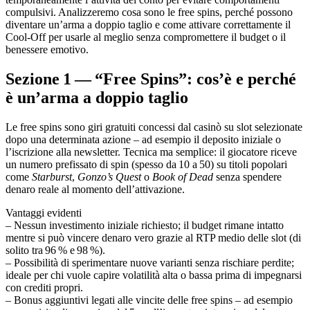
compulsivi. Analizzeremo cosa sono le free spins, perché possono
diventare un’arma a doppio taglio e come attivare correttamente il
Cool‑Off per usarle al meglio senza compromettere il budget o il
benessere emotivo.
Sezione 1 — “Free Spins”: cos’è e perché
è un’arma a doppio taglio
Le free spins sono giri gratuiti concessi dal casinò su slot selezionate
dopo una determinata azione – ad esempio il deposito iniziale o
l’iscrizione alla newsletter. Tecnica ma semplice: il giocatore riceve
un numero prefissato di spin (spesso da 10 a 50) su titoli popolari
come
Starburst
,
Gonzo’s Quest
o
Book of Dead
senza spendere
denaro reale al momento dell’attivazione.
Vantaggi evidenti
– Nessun investimento iniziale richiesto; il budget rimane intatto
mentre si può vincere denaro vero grazie al RTP medio delle slot (di
solito tra 96 % e 98 %).
– Possibilità di sperimentare nuove varianti senza rischiare perdite;
ideale per chi vuole capire volatilità alta o bassa prima di impegnarsi
con crediti propri.
– Bonus aggiuntivi legati alle vincite delle free spins – ad esempio