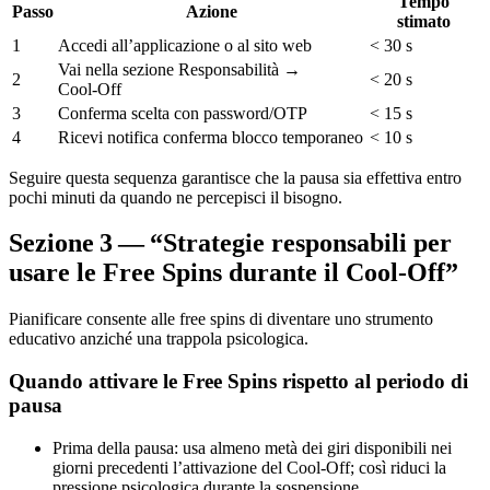
Tempo
Passo
Azione
stimato
1
Accedi all’applicazione o al sito web
< 30 s
Vai nella sezione Responsabilità →
2
< 20 s
Cool‑Off
3
Conferma scelta con password/OTP
< 15 s
4
Ricevi notifica conferma blocco temporaneo
< 10 s
Seguire questa sequenza garantisce che la pausa sia effettiva entro
pochi minuti da quando ne percepisci il bisogno.
Sezione 3 — “Strategie responsabili per
usare le Free Spins durante il Cool‑Off”
Pianificare consente alle free spins di diventare uno strumento
educativo anziché una trappola psicologica.
Quando attivare le Free Spins rispetto al periodo di
pausa
Prima della pausa: usa almeno metà dei giri disponibili nei
giorni precedenti l’attivazione del Cool‑Off; così riduci la
pressione psicologica durante la sospensione.