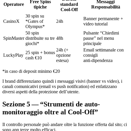
Free Spins
Messaggi
Operatore
standard
tipiche
Responsabilità
Cool-Off
30 spin su
Banner permanente +
CasinoX
*Gates of
24h
video tutorial
Olympus*
50 spin
Pulsante “Chiedimi
SpinMaster
distribuite su tre
48h
pause” nel menu
giochi*
principale
24h (+
Email settimanale con
25 spin + bonus
LuckyPlay
opzione
consigli
cash €10
estesa)
anti‑dipendenza
*in caso di deposit minimo €20
I brand differenziano quindi i messaggi visivi (banner vs video), i
canali comunicativi (email vs push notification) ed enfatizzano
diversi aspetti della protezione dell’utente.
Sezione 5 — “Strumenti de auto-
monitoraggio oltre al Cool‑Off”
Il controllo personale può andare oltre la funzione offerta dal sito; ci
sono app terze molto efficaci.