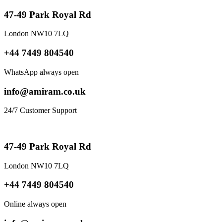
47-49 Park Royal Rd
London NW10 7LQ
+44 7449 804540
WhatsApp always open
info@amiram.co.uk
24/7 Customer Support
47-49 Park Royal Rd
London NW10 7LQ
+44 7449 804540
Online always open