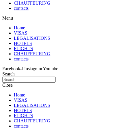
CHAUFFEURING
contacts
Menu
Home
VISAS
LEGALISATIONS
HOTELS
FLIGHTS
CHAUFFEURING
contacts
Facebook-f
Instagram
Youtube
Search
Close
Home
VISAS
LEGALISATIONS
HOTELS
FLIGHTS
CHAUFFEURING
contacts