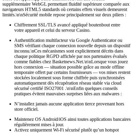
supplémentaire WebGL permettant fluidité supérieure comparée aux
navigateurs HTML5 standards où certains effets visuels demeurent
limités.\n\nSécurité mobile repose principalement sur deux piliers :
Chiffrement SSL/TLS avancé appliqué bout­en­bout entre
votre appareil et celui du serveur Casino.
Authentification multifacteur via Google Authenticator ou
SMS vérifiant chaque connexion nouvelle depuis un dispositif
inconnu.\nCes mécanismes sont explicitement décrits dans
chaque politique RGPD affichée par nos partenaires évalués
comme fiables chez Basketnews.Net.\n\nLorsque vous jouez
hors connexion — situation possible grâce au mode offline
temporaire offert par certains fournisseurs — vos mises restent
stockées localement sous forme chiffrée puis synchronisées
automatiquement dès récupération réseau stable via cloud
sécurisé certifié ISO27001 .\n\nEnfin quelques conseils
pratiques évitent mauvaises surprises liées aux malwares :
N’installez jamais aucune application tierce provenant hors
store officiel.
Maintenez OS Android/iOS ainsi toutes applications bancaires
régulièrement mises à jour.
Activez uniquement Wi‑Fi sécurisé plutôt qu’un hotspot