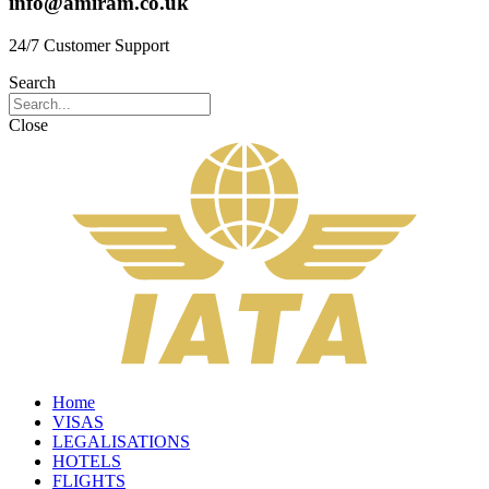
info@amiram.co.uk
24/7 Customer Support
Search
Close
Home
VISAS
LEGALISATIONS
HOTELS
FLIGHTS