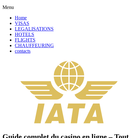
Menu
Home
VISAS
LEGALISATIONS
HOTELS
FLIGHTS
CHAUFFEURING
contacts
Guide complet du casino en ligne – Tout