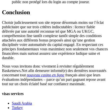
public non protégé lors du login au compte joueur.
Conclusion
Choisir judicieusement son site repose désormais moins sur l’éclat
publicitaire que sur trois critères indiscutables : licence fiable
délivrée par une autorité reconnue tel que MGA ou UKGC,
compréhension fine tantôt complexe tantôt simple des conditions
attachées aux différents bonus proposés ainsi qu’une gestion
disciplinée voire automatisée du capital engagé.​ En respectant ces
principes fondamentaux vous maximisez non seulement vos chances
financières mais surtout assurez une expérience ludique saine et
durable.​
Nous vous invitons donc vivement à revisiter régulièrement
Basketnews.Net afin demeurer informé(e) des dernières nouveautés
concernant tout
nouveau casino en ligne
français ainsi que leurs
évaluations indépendantes – parce qu’un pari gagnant repose avant
tout sur un choix éclairé basé sur confiance maximale.​
visas services
Saudi Arabia
Turkey