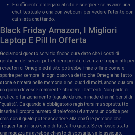
È sufficiente collegarsi al sito e scegliere se avviare una
chat testuale o una con webcam, per vedere l’utente con
cui si sta chattando.
Black Friday Amazon, I Migliori
Laptop E Pill In Offerta
Godiamoci questo servizio finchè dura dato che i costi di
gestione del server potrebbero presto diventare troppo alti per
i creatori di Omegle ed il sito potrebbe finire offline come è
sparire per sempre. In ogni caso va detto che Omegle ha fatto
storia e rimarrà nelle memorie e nei cuori di molti, anche qualora
un giorno dovesse realmente chiudere i battenti. Non parlo di
grafica e funzionamento (uguale da una miriade di anni) bensì di
“qualità”. Da quando è obbligatorio registrarsi ma soprattutto
inserire il proprio numero di telefono (vi arriverà un codice per
sms con il quale poter accedere alla chat) le persone che
frequentano il sito sono di tutt’altro grado. Se ci fosse stata
una ragazza mi avrebbe chiesto di sposarla, ve lo assicuro.