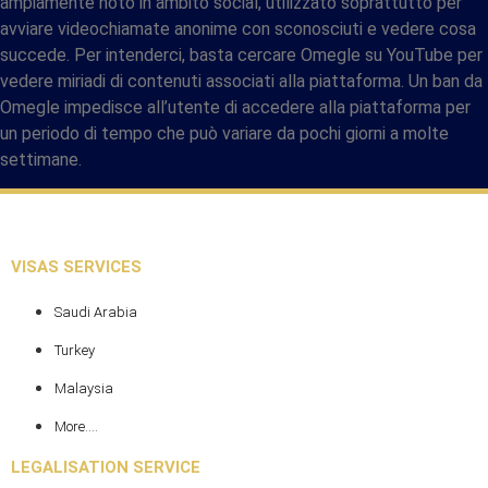
ampiamente noto in ambito social, utilizzato soprattutto per
avviare videochiamate anonime con sconosciuti e vedere cosa
succede. Per intenderci, basta cercare Omegle su YouTube per
vedere miriadi di contenuti associati alla piattaforma. Un ban da
Omegle impedisce all’utente di accedere alla piattaforma per
un periodo di tempo che può variare da pochi giorni a molte
settimane.
VISAS SERVICES
Saudi Arabia
Turkey
Malaysia
More....
LEGALISATION SERVICE