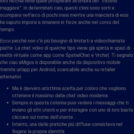
loro nicchia nella quale prosperare all’ombra del “fratello
maggiore”. In determinati casi, questi cloni sono sorti e
scomparsi nell’arco di pochi mesi mentre una manciata di essi
ha saputo imporsi e rimanere in forze anche nel corso del
tempo.
Ecco perché non c’è più bisogno di limitarti a videochiamate
piatte. La chat video di qualche tipo viene già spinta in spazi di
realtà virtuale come app come SpatialChat e Vrchat. Ti segnalo
che ciao aMigos è disponibile anche da dispositivo mobile
tramite un’app per Android, scaricabile anche su retailer
alternativi.
Ma è davvero un’ottima scelta per coloro che vogliono
ottenere il massimo dalla chat video moderna.
Sempre in questa colonna puoi vedere i messaggi che ti
inviano gli altri utenti e per interagire con uno di loro basta
cliccare sul nome dell’utente.
Intanto, una delle pratiche più diffuse consisteva nel
fingere la propria identità.