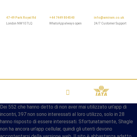
47-49 Park Royal Rd
+44 7449 804540
info@amiram.co.uk
London NW10 7LQ
WhatsApp always open
24/7 Customer Support
Dei 552 che hanno detto di non aver mai utilizzato un’app di
incontri, 397 non sono interessati al loro utilizzo, solo in 28
hanno risposto di essere interessati. Sfortunatamente, Shagle
non ha ancora un’app cellular, quindi gli utenti devono
accontentarsi della versione web. Il sito è abbastanza adatto