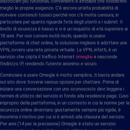
Bazoocam più funzionali, convenienti e affidabili che soddisfino
meglio le proprie esigenze. C’è ancora un’alta probabilità di
ricevere contenuti tossici perché non c’è molta censura, in
particolare per quanto riguarda l’età degli utenti e i submit. Il
livello di sicurezza è basso e vi è un requisito di età superiore ai
18 anni. Per non correre inutili rischi, quando si usano
piattaforme di chat online, la soluzione migliore è adottare una
VPN, ovvero una rete privata virtuale. La VPN, infatti, è un
servizio che cripta il traffico Internet
omeglre
e nasconde
l’indirizzo IP, rendendo l’utente anonimo e sicuro.
Cominciare a usare Omegle è molto semplice, ti basta andare
sul sito dove troverai various opzioni per chattare. Prima di
iniziare una conversazione con uno sconosciuto devi leggere i
termini di utilizzo del servizio in fondo alla residence page. L’uso
improprio della piattaforma, in un contesto in cui le norme per la
sicurezza online diventano giustamente sempre più rigide, è
insomma il motivo per cui si è arrivati alla chiusura del servizio.
Per anni (14 per la precisione) Omegle è stato un servizio