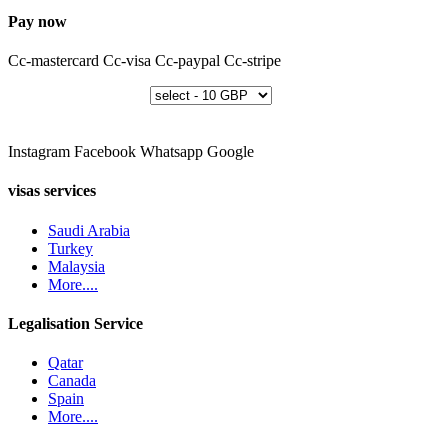
Pay now
Cc-mastercard
Cc-visa
Cc-paypal
Cc-stripe
Instagram
Facebook
Whatsapp
Google
visas services
Saudi Arabia
Turkey
Malaysia
More....
Legalisation Service
Qatar
Canada
Spain
More....