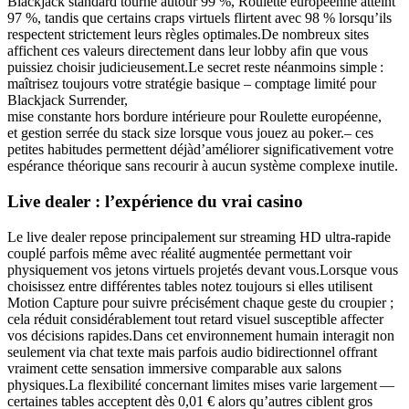
Blackjack standard tourne autour 99 %, Roulette européenne atteint
97 %, tandis que certains craps virtuels flirtent avec 98 % lorsqu’ils
respectent strictement leurs règles optimales.De nombreux sites
affichent ces valeurs directement dans leur lobby afin que vous
puissiez choisir judicieusement.Le secret reste néanmoins simple :
maîtrisez toujours votre stratégie basique – comptage limité pour
Blackjack Surrender,
mise constante hors bordure intérieure pour Roulette européenne,
et gestion serrée du stack size lorsque vous jouez au poker.– ces
petites habitudes permettent déjà​d’améliorer significativement votre
espérance théorique sans recourir à aucun système complexe inutile.​
Live dealer : l’expérience du vrai casino
Le live dealer repose principalement sur streaming HD ultra‑rapide
couplé parfois même avec réalité augmentée permettant voir
physiquement vos jetons virtuels projetés devant vous.Lorsque vous
choisissez entre différentes tables notez toujours si elles utilisent
Motion Capture pour suivre précisément chaque geste du croupier ;
cela réduit considérablement tout retard visuel susceptible affecter
vos décisions rapides.Dans cet environnement humain interagit non
seulement via chat texte mais parfois audio bidirectionnel offrant
vraiment cette sensation immersive comparable aux salons
physiques.La flexibilité concernant limites mises varie largement —
certaines tables acceptent dès 0,01 € alors qu’autres ciblent gros