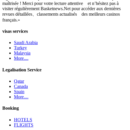
maîtrisée ! Merci pour votre lecture attentive et n’hésitez pas à
visiter régulièrement Basketnews.Net pour accéder aux dernières
revues détaillées、classements actualisés des meilleurs casinos
français.»
visas services
Saudi Arabia
Turkey
Malaysia
More....
Legalisation Service
Qatar
Canada
Spain
More....
Booking
HOTELS
FLIGHTS