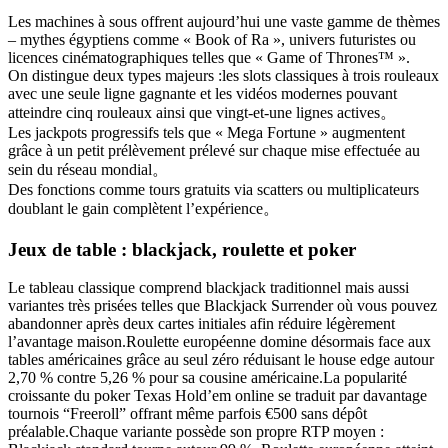
Les machines à sous offrent aujourd’hui une vaste gamme de thèmes
– mythes égyptiens comme « Book of Ra », univers futuristes ou
licences cinématographiques telles que « Game of Thrones™ ».
On distingue deux types majeurs :les slots classiques à trois rouleaux
avec une seule ligne gagnante et les vidéos modernes pouvant
atteindre cinq rouleaux ainsi que vingt‑et‑une lignes actives。
Les jackpots progressifs tels que « Mega Fortune » augmentent
grâce à un petit prélèvement prélevé sur chaque mise effectuée au
sein du réseau mondial。
Des fonctions comme tours gratuits via scatters ou multiplicateurs
doublant le gain complètent l’expérience。
Jeux de table : blackjack, roulette et poker
Le tableau classique comprend blackjack traditionnel mais aussi
variantes très prisées telles que Blackjack Surrender où vous pouvez
abandonner après deux cartes initiales afin réduire légèrement
l’avantage maison.Roulette européenne domine désormais face aux
tables américaines grâce au seul zéro réduisant le house edge autour
2,70 % contre 5,26 % pour sa cousine américaine.La popularité
croissante du poker Texas Hold’em online se traduit par davantage
tournois “Freeroll” offrant même parfois €500 sans dépôt
préalable.Chaque variante possède son propre RTP moyen :