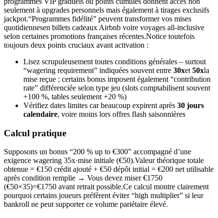
programmes VIP graduels où points cumulés donnent accès non
seulement à upgrades personnels mais également à tirages exclusifs
jackpot.“Programmes fidélité” peuvent transformer vos mises
quotidiennes​en billets cadeaux Airbnb voire voyages all-inclusive
selon certaines promotions françaises récentes.Notice toutefois
toujours deux points cruciaux avant activation :
Lisez scrupuleusement toutes conditions générales – surtout
“wagering requirement” indiquées souvent entre
30x
et
50x
la
mise reçue ; certains bonus imposent également “contribution
rate” différenciée selon type jeu (slots comptabilisent souvent
+100 %, tables seulement +20 %)
Vérifiez dates limites car beaucoup expirent après
30 jours
calendaire
, voire moins lors offres flash saisonnières
Calcul pratique
Supposons un bonus “200 % up to €300” accompagné d’une
exigence wagering 35x·mise initiale (€50).Valeur théorique totale
obtenue = €150 crédit ajouté + €50 dépôt initial = €200 net utilisable
après condition remplie → Vous devez miser €1750
(€50×35)=€1750 avant retrait possible.Ce calcul montre clairement
pourquoi certains joueurs préfèrent éviter “high multiplier” si leur
bankroll ne peut supporter ce volume pariétaire élevé.​