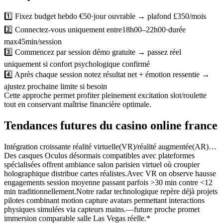
1️⃣ Fixez budget hebdo €50·jour ouvrable → plafond £350/mois
2️⃣ Connectez-vous uniquement entre18h00–22h00·durée
max45min/session
3️⃣ Commencez par session démo gratuite → passez réel
uniquement si confort psychologique confirmé
4️⃣ Après chaque session notez résultat net + émotion ressentie →
ajustez prochaine limite si besoin
Cette approche permet profiter pleinement excitation slot/roulette
tout en conservant maîtrise financière optimale.
Tendances futures du casino online france
Intégration croissante réalité virtuelle(VR)/réalité augmentée(AR)…
Des casques Oculus désormais compatibles avec plateformes
spécialisées offrent ambiance salon parisien virtuel où croupier
holographique distribue cartes réalistes.Avec VR on observe hausse
engagements session moyenne passant parfois >30 min contre <12
min traditionnellement.Notre radar technologique repère déjà projets
pilotes combinant motion capture avatars permettant interactions
physiques simulées via capteurs mains.—future proche promet
immersion comparable salle Las Vegas réelle.*