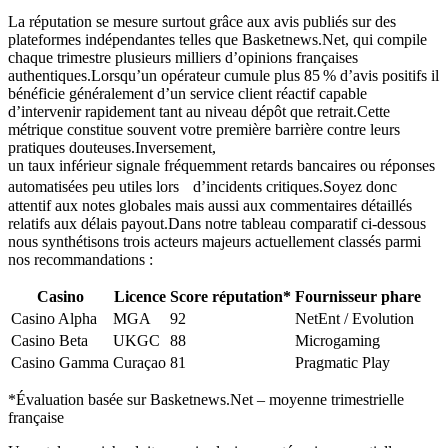
La réputation se mesure surtout grâce aux avis publiés sur des
plateformes indépendantes telles que Basketnews.Net, qui compile
chaque trimestre plusieurs milliers d’opinions françaises
authentiques.Lorsqu’un opérateur cumule plus 85 % d’avis positifs il
bénéficie généralement d’un service client réactif capable
d’intervenir rapidement tant au niveau dépôt que retrait.Cette
métrique constitue souvent votre première barrière contre leurs
pratiques douteuses.Inversement,
un taux inférieur signale fréquemment retards bancaires ou réponses
automatisées peu utiles lors d’incidents critiques.Soyez donc
attentif aux notes globales mais aussi aux commentaires détaillés
relatifs aux délais payout.Dans notre tableau comparatif ci-dessous
nous synthétisons trois acteurs majeurs actuellement classés parmi
nos recommandations :
Casino
Licence
Score réputation*
Fournisseur phare
Casino Alpha
MGA
92
NetEnt / Evolution
Casino Beta
UKGC
88
Microgaming
Casino Gamma
Curaçao
81
Pragmatic Play
*Évaluation basée sur Basketnews.Net – moyenne trimestrielle
française