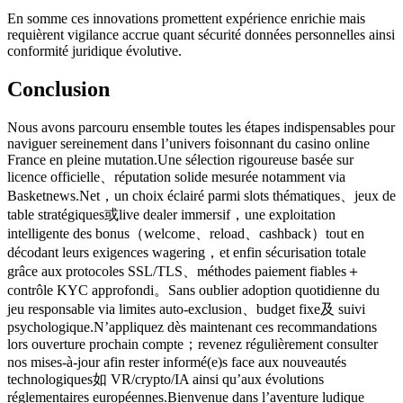
En somme ces innovations promettent expérience enrichie mais
requièrent vigilance accrue quant sécurité données personnelles ainsi
conformité juridique évolutive.
Conclusion
Nous avons parcouru ensemble toutes les étapes indispensables pour
naviguer sereinement dans l’univers foisonnant du casino online
France en pleine mutation.Une sélection rigoureuse basée sur
licence officielle、réputation solide mesurée notamment via
Basketnews.Net，un choix éclairé parmi slots thématiques、jeux de
table stratégiques或live dealer immersif，une exploitation
intelligente des bonus（welcome、reload、cashback）tout en
décodant leurs exigences wagering，et enfin sécurisation totale
grâce aux protocoles SSL/TLS、méthodes paiement fiables＋
contrôle KYC approfondi。Sans oublier adoption quotidienne du
jeu responsable via limites auto‑exclusion、budget fixe及 suivi
psychologique.N’appliquez dès maintenant ces recommandations
lors ouverture prochain compte；revenez régulièrement consulter
nos mises-à‑jour afin rester informé(e)s face aux nouveautés
technologiques如 VR/crypto/IA ainsi qu’aux évolutions
réglementaires européennes.Bienvenue dans l’aventure ludique