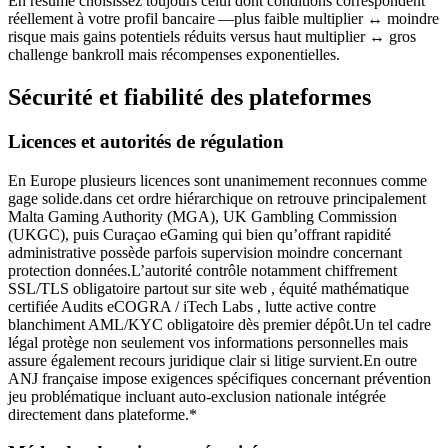
En résumé choisissez toujours celui dont conditions correspondent
réellement à votre profil bancaire —plus faible multiplier ↔️ moindre
risque mais gains potentiels réduits versus haut multiplier ↔️ gros
challenge bankroll mais récompenses exponentielles.
Sécurité et fiabilité des plateformes
Licences et autorités de régulation
En Europe plusieurs licences sont unanimement reconnues comme
gage solide.dans cet ordre hiérarchique on retrouve principalement
Malta Gaming Authority (MGA), UK Gambling Commission
(UKGC), puis Curaçao eGaming qui bien qu’offrant rapidité
administrative possède parfois supervision moindre concernant
protection données.L’autorité contrôle notamment chiffrement
SSL/TLS obligatoire partout sur site web , équité mathématique
certifiée Audits eCOGRA / iTech Labs , lutte active contre
blanchiment AML/KYC obligatoire dès premier dépôt.Un tel cadre
légal protège non seulement vos informations personnelles mais
assure également recours juridique clair si litige survient.En outre
ANJ française impose exigences spécifiques concernant prévention
jeu problématique incluant auto-exclusion nationale intégrée
directement dans plateforme.*