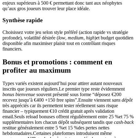
enjeux supérieurs à 500 € permettant donc tant aux néophytes
qu’aux gros joueurs trouver leur place idéale.​
Synthèse rapide
Choisissez votre jeu selon style préféré (action rapide vs stratégie
profonde), volatilité désirée (
low
,
medium
,
high
)​et budget quotidien
disponible afin maximiser plaisir tout en contrôlant risques
financiers.
Bonus et promotions : comment en
profiter au maximum
Types variés existent aujourd’hui pour attirer autant nouveaux
inscrits que joueurs réguliers.Le premier type reste évidemment
bonus bienvenue
souvent présenté sous forme “déposez €200
recevez jusqu’à €400 +150 free spins”.Ensuite viennent
sans dépôt
très appréciés car ils permettent tester réellement sans risque
financier – typiquement €10 crédit gratuit après validation
email.Seuls reload bonuses offrent régulièrement entre 25 %et 75 %
supplémentaires lors chacun dépôt subséquent tandis que
cash‑back
restitue généralement entre 5 %et 15 %des pertes nettes
hebdomadaires.Certaines plateformes introduisent même