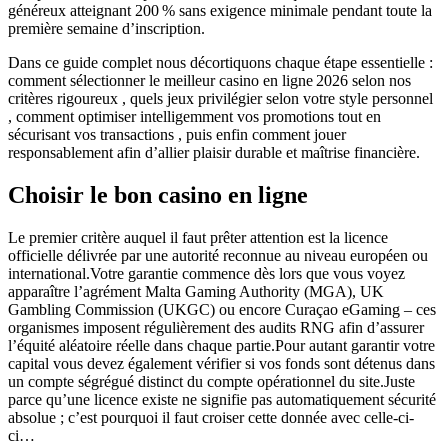
généreux atteignant 200 % sans exigence minimale pendant toute la
première semaine d’inscription.​
Dans ce guide complet nous décortiquons chaque étape essentielle :
comment sélectionner le meilleur casino en ligne 2026 selon nos
critères rigoureux , quels jeux privilégier selon votre style personnel
, comment optimiser intelligemment vos promotions tout en
sécurisant vos transactions , puis enfin comment jouer
responsablement afin d’allier plaisir durable et maîtrise financière.
Choisir le bon casino en ligne
Le premier critère auquel il faut prêter attention est la licence
officielle délivrée par une autorité reconnue au niveau européen ou
international.Votre garantie commence dès lors que vous voyez
apparaître l’agrément Malta Gaming Authority (MGA), UK
Gambling Commission (UKGC) ou encore Curaçao eGaming – ces
organismes imposent régulièrement des audits RNG afin d’assurer
l’équité aléatoire réelle dans chaque partie.Pour autant garantir votre
capital vous devez également vérifier si vos fonds sont détenus dans
un compte ségrégué distinct du compte opérationnel du site.Juste
parce qu’une licence existe ne signifie pas automatiquement sécurité
absolue ; c’est pourquoi il faut croiser cette donnée avec celle-ci-
ci…