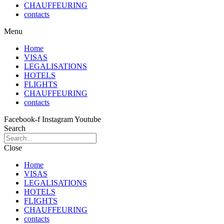
CHAUFFEURING
contacts
Menu
Home
VISAS
LEGALISATIONS
HOTELS
FLIGHTS
CHAUFFEURING
contacts
Facebook-f
Instagram
Youtube
Search
Close
Home
VISAS
LEGALISATIONS
HOTELS
FLIGHTS
CHAUFFEURING
contacts