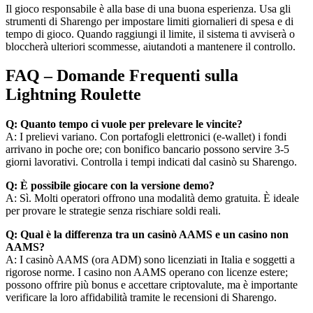
Il gioco responsabile è alla base di una buona esperienza. Usa gli
strumenti di Sharengo per impostare limiti giornalieri di spesa e di
tempo di gioco. Quando raggiungi il limite, il sistema ti avviserà o
bloccherà ulteriori scommesse, aiutandoti a mantenere il controllo.
FAQ – Domande Frequenti sulla
Lightning Roulette
Q: Quanto tempo ci vuole per prelevare le vincite?
A: I prelievi variano. Con portafogli elettronici (e‑wallet) i fondi
arrivano in poche ore; con bonifico bancario possono servire 3‑5
giorni lavorativi. Controlla i tempi indicati dal casinò su Sharengo.
Q: È possibile giocare con la versione demo?
A: Sì. Molti operatori offrono una modalità demo gratuita. È ideale
per provare le strategie senza rischiare soldi reali.
Q: Qual è la differenza tra un casinò AAMS e un casino non
AAMS?
A: I casinò AAMS (ora ADM) sono licenziati in Italia e soggetti a
rigorose norme. I casino non AAMS operano con licenze estere;
possono offrire più bonus e accettare criptovalute, ma è importante
verificare la loro affidabilità tramite le recensioni di Sharengo.