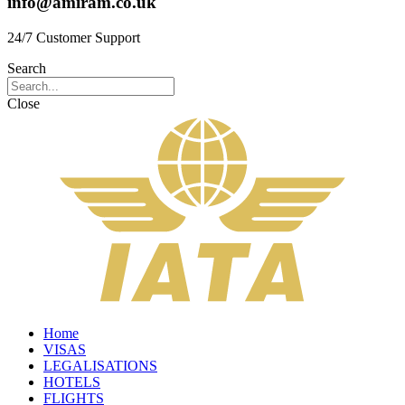
info@amiram.co.uk
24/7 Customer Support
Search
Close
Home
VISAS
LEGALISATIONS
HOTELS
FLIGHTS