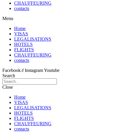
CHAUFFEURING
contacts
Menu
Home
VISAS
LEGALISATIONS
HOTELS
FLIGHTS
CHAUFFEURING
contacts
Facebook-f
Instagram
Youtube
Search
Close
Home
VISAS
LEGALISATIONS
HOTELS
FLIGHTS
CHAUFFEURING
contacts