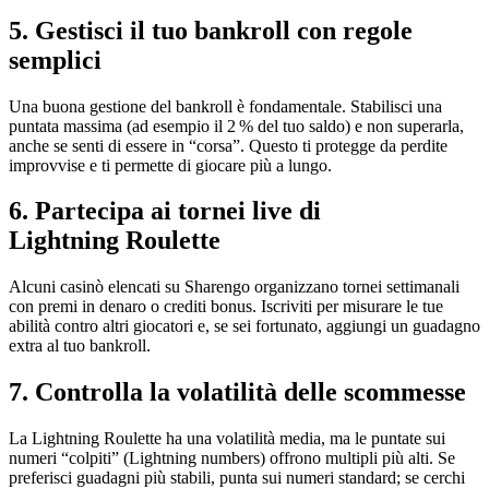
5. Gestisci il tuo bankroll con regole
semplici
Una buona gestione del bankroll è fondamentale. Stabilisci una
puntata massima (ad esempio il 2 % del tuo saldo) e non superarla,
anche se senti di essere in “corsa”. Questo ti protegge da perdite
improvvise e ti permette di giocare più a lungo.
6. Partecipa ai tornei live di
Lightning Roulette
Alcuni casinò elencati su Sharengo organizzano tornei settimanali
con premi in denaro o crediti bonus. Iscriviti per misurare le tue
abilità contro altri giocatori e, se sei fortunato, aggiungi un guadagno
extra al tuo bankroll.
7. Controlla la volatilità delle scommesse
La Lightning Roulette ha una volatilità media, ma le puntate sui
numeri “colpiti” (Lightning numbers) offrono multipli più alti. Se
preferisci guadagni più stabili, punta sui numeri standard; se cerchi