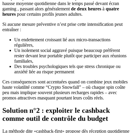
hausse moyenne quotidienne dans le temps passé devant écran
gaming , passant alors généralement
de deux heures
à
quatre
heures
pour certains profils jeunes adultes.
Si aucune mesure préventive n’est prise cette intensification peut
entraîner :
Un endettement croissant lié aux micro‑transactions
régulières,
Un isolement social aggravé puisque beaucoup préfèrent
rester devant leur portable plutôt que participer aux réunions
familiales,
Des troubles psychologiques tels que stress chronique ou
anxiété liée au risque permanent
Ces conséquences sont accentuées quand on combine jeux mobiles
haute volatilité comme “Crypto Snowfall” – où chaque spin coûte
peu mais implique souvent plusieurs recharges rapides – avec
promos attractives masquant pourtant leurs coûts réels.
Solution n°2 : exploiter le cashback
comme outil de contrôle du budget
La méthode dite «​cashback‑first​» propose dès réception quotidienne