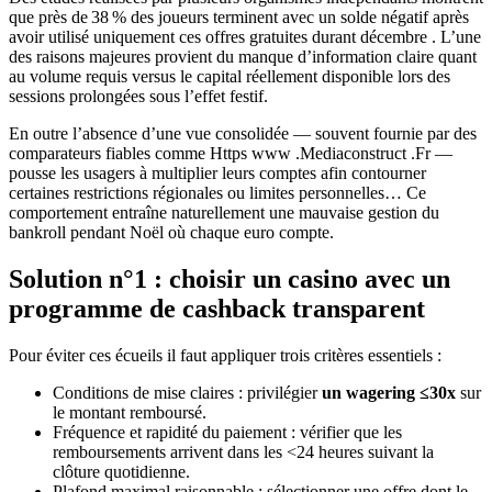
que près de 38 % des joueurs terminent avec un solde négatif après
avoir utilisé uniquement ces offres gratuites durant décembre . L’une
des raisons majeures provient du manque d’information claire quant
au volume requis versus le capital réellement disponible lors des
sessions prolongées sous l’effet festif.
En outre l’absence d’une vue consolidée — souvent fournie par des
comparateurs fiables comme Https www .Mediaconstruct .Fr —
pousse les usagers à multiplier leurs comptes afin contourner
certaines restrictions régionales ou limites personnelles… Ce
comportement entraîne naturellement une mauvaise gestion du
bankroll pendant Noël où chaque euro compte.
Solution n°1 : choisir un casino avec un
programme de cashback transparent
Pour éviter ces écueils il faut appliquer trois critères essentiels :
Conditions de mise claires : privilégier
un wagering ≤30x
sur
le montant remboursé.
Fréquence et rapidité du paiement : vérifier que les
remboursements arrivent dans les <24 heures suivant la
clôture quotidienne.
Plafond maximal raisonnable : sélectionner une offre dont le