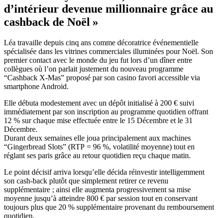
d’intérieur devenue millionnaire grâce au
cashback de Noël »
Léa travaille depuis cinq ans comme décoratrice événementielle
spécialisée dans les vitrines commerciales illuminées pour Noël. Son
premier contact avec le monde du jeu fut lors d’un dîner entre
collègues où l’on parlait justement du nouveau programme
“Cashback X‑Mas” proposé par son casino favori accessible via
smartphone Android.
Elle débuta modestement avec un dépôt initialisé à 200 € suivi
immédiatement par son inscription au programme quotidien offrant
12 % sur chaque mise effectuée entre le 15 Décembre et le 31
Décembre.
Durant deux semaines elle joua principalement aux machines
“Gingerbread Slots” (RTP = 96 %, volatilité moyenne) tout en
réglant ses paris grâce au retour quotidien reçu chaque matin.
Le point décisif arriva lorsqu’elle décida réinvestir intelligemment
son cash‑back plutôt que simplement retirer ce revenu
supplémentaire ; ainsi elle augmenta progressivement sa mise
moyenne jusqu’à atteindre 800 € par session tout en conservant
toujours plus que 20 % supplémentaire provenant du remboursement
quotidien.