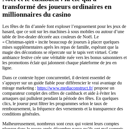
transformé des joueurs ordinaires en
millionnaires du casino
Les fêtes de fin d’année font exploser l’engouement pour les jeux de
hasard, que ce soit sur les machines à sous mobiles ou autour d’une
table de live‑dealer décorée aux couleurs de Noël. Le
« Christmas‑spirit » incite beaucoup de joueurs à placer quelques
mises supplémentaires après les repas de famille, espérant que la
magie des décorations se répercute sur le tapis vert virtuel. Cette
ambiance festive crée une véritable ruée vers les bonus saisonniers et
les promotions éclair qui jalonnent chaque plateforme de jeu en
ligne.
Dans ce contexte hyper concurrentiel, il devient essentiel de
s’appuyer sur un guide fiable pour différencier le vrai avantage du
mirage marketing :
https://www.mediaconstruct.fr/
propose un
comparateur complet des offres de cashback et aide à éviter les
arnaques qui pullulent pendant la période des fêtes. En quelques
clics, le joueur peut filtrer les programmes selon le taux de
remboursement, la fréquence des versements et la transparence des
conditions générales.
Malheureusement, nombreux sont ceux qui voient leurs comptes
plonger dans le rouge après décembre parce qu’ils ont mal compris