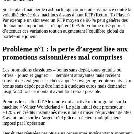
Sur le plan financier le cashback agit comme une assurance contre la
volatilité élevée des machines à sous à haut RTP (Return To Player).
Par exemple un slot avec un RTP moyen de 96 % peut générer des
fluctuations importantes ; récupérer 10 % du volume misé permet
d’atténuer ces variations tout en augmentant l’équilibre global du
portefeuille joueur.
Problème n°1 : la perte d’argent liée aux
promotions saisonnières mal comprises
Les promotions classiques – bonus sans dépôt, tours gratuits ou
offres « jouez‑et‑gagnez » – semblent attrayantes mais recèlent
souvent des exigences cachées appelées wagering requirements . Un
bonus sans dépôt peut être limité à quelques euros mais demander
jusqu’à 40 fois ce montant avant tout retrait possible.
Prenons le cas fictif d’Alexandre qui a activé un tour gratuit sur la
machine « Winter Wonderland ». Le gain initial était prometteur :
+120 € en crédits instantanés mais il fallait miser l’équivalent de 480
€ avant toute sortie d’argent réel grâce au facteur multiplicateur
imposé par l’opérateur.
Des études réalisées par plusieurs organismes indépendants montrent