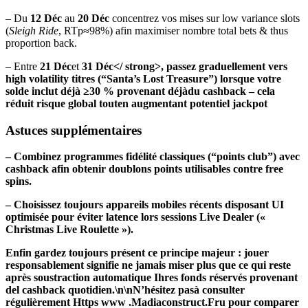
– Du
12 Déc
au
20 Déc
concentrez vos mises sur low variance slots
(
Sleigh Ride
, RTp≈98%) afin maximiser nombre total bets & thus
proportion back.
– Entre
21 Déc
et
31 Déc</ strong>, passez graduellement vers
high volatility titres (“Santa’s Lost Treasure”) lorsque votre
solde inclut déjà ≥30 % provenant déjàdu cash­back – cela
réduit risque global touten augmentant potentiel jackpot
Astuces supplémentaires
– Combinez programmes fidélité classiques (“points club”) avec
cash­back afin obtenir doublons points utilisables contre free
spins.
– Choisissez toujours appareils mobiles récents disposant UI
optimisée pour éviter latence lors sessions Live Dealer («
Christmas Live Roulette »).
Enfin gardez toujours présent ce principe majeur : jouer
responsablement signifie ne jamais miser plus que ce qui reste
après soustraction automatique Ihres fonds réservés provenant
del cash­back quotidien.\n\nN’hésitez pasà consulter
régulièrement Https www .Madiacons­truct.Fru pour comparer