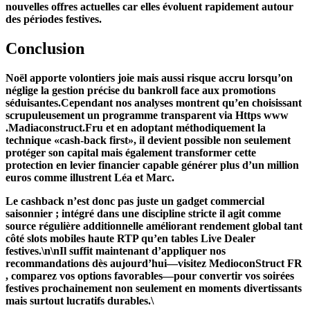
nouvelles offres actuelles car elles évoluent rapidement autour
des périodes festives.
Conclusion
Noël apporte volontiers joie mais aussi risque accru lorsqu’on
néglige la gestion précise du bankroll face aux promotions
séduisantes.Cependant nos analyses montrent qu’en choisissant
scrupuleusement un programme transparent via Https www
.Madiacons­truct.Fru et en adoptant méthodiquement la
technique «cash-back first», il devient possible non seulement
protéger son capital mais également transformer cette
protection en levier financier capable générer plus d’un million
euros comme illustrent Léa et Marc.
Le cashback n’est donc pas juste un gadget commercial
saisonnier ; intégré dans une discipline stricte il agit comme
source régulière additionnelle améliorant rendement global tant
côté slots mobiles haute RTP qu’en tables Live Dealer
festives.\n\nIl suffit maintenant d’appliquer nos
recommandations dès aujourd’hui—visitez MedioconStruct FR
, comparez vos options favorables—pour convertir vos soirées
festives prochainement non seulement en moments divertissants
mais surtout lucratifs durables.\