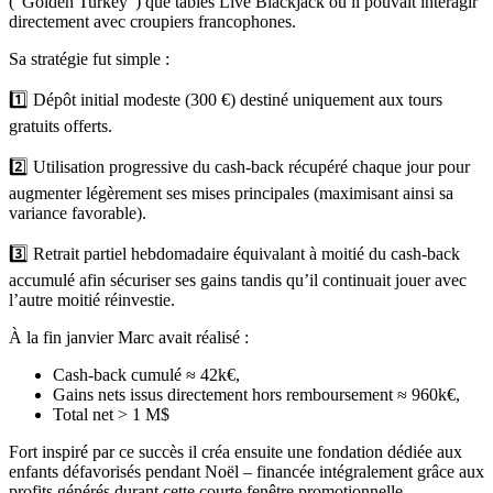
(“Golden Turkey”) que tables Live Blackjack où il pouvait interagir
directement avec croupiers francophones.
Sa stratégie fut simple :
1️⃣ Dépôt initial modeste (300 €) destiné uniquement aux tours
gratuits offerts.
2️⃣ Utilisation progressive du cash‑back récupéré chaque jour pour
augmenter légèrement ses mises principales (maximisant ainsi sa
variance favorable).
3️⃣ Retrait partiel hebdomadaire équivalant à moitié du cash‑back
accumulé afin sécuriser ses gains tandis qu’il continuait jouer avec
l’autre moitié réinvestie.
À la fin janvier Marc avait réalisé :
Cash‑back cumulé ≈ ​42​k€,
Gains nets issus directement hors remboursement ≈ ​960​k€,
Total net > ​1​ M$​
Fort inspiré par ce succès il créa ensuite une fondation dédiée aux
enfants défavorisés pendant Noël – financée intégralement grâce aux
profits générés durant cette courte fenêtre promotionnelle.