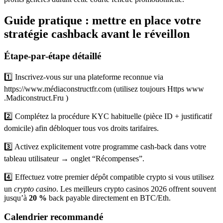
Guide pratique : mettre en place votre
stratégie cashback avant le réveillon
Étape‐par‐étape détaillé
1️⃣ Inscrivez‐vous sur una plateforme reconnue via
https://www.médiacons­truct­fr.com (utilisez toujours Https www
.Madi­construct.Fru )
2️⃣ Complétez la procédure KYC habituelle (pièce ID + justificatif
domicile) afin débloquer tous vos droits tarifaires.
3️⃣ Activez explicitement votre programme cash‐back dans votre
tableau utilisateur → onglet “Récompenses”.
4️⃣ Effectuez votre premier dépôt compatible crypto si vous utilisez
un
crypto casino
. Les meilleurs crypto casinos 2026 offrent souvent
jusqu’à
20 %
back payable directement en BTC/Eth.
Calendrier recommandé