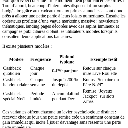
Pourquoi Noël constitue-t-il le moment idéal pour lancer ces offres ?
Tout d’abord, beaucoup d’internautes disposent d’un surplus
budgétaire grâce aux cadeaux ou aux primes annuelles et sont donc
prêts à allouer une petite partie à leurs loisirs numériques. Ensuite les
opérateurs profitent d’une vague marketing massive : newsletters
thématiques, landing pages décorées avec des sapins lumineux et
campagnes publicitaires ciblant les utilisateurs mobiles lorsqu’ils
consultent leurs applications bancaires.
Il existe plusieurs modèles :
Plafond
Modèle
Fréquence
Exemple festif
typique
Cashback
Chaque
Retour sur chaque
0‑€50 par jour
quotidien
jour
mise Live Roulette
Cashback
Chaque
Jusqu’à 200 %
Bonus “Semaine du
hebdomadaire
semaine
du dépôt
Père Noël”
Remise “Joyeux
Cashback
Période
Aucun plafond
Jackpot” sur slots
spécial Noël
limitée
pendant Dec
Xmas
Ces variantes offrent chacune un levier psychologique distinct :
recevoir chaque jour une petite remise crée un sentiment constant de
gain immédiat qui incite à jouer davantage sans ressentir une perte
nette immédiate.