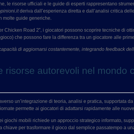
le risorse ufficiali e le guide di esperti rappresentano strumenti
inioni.it
deriva dall’esperienza diretta e dall’analisi critica del
in molte guide generiche.
r Chicken Road 2”, i giocatori possono scoprire tecniche di otti
i gioco) che possono fare la differenza tra un giocatore alle prim
ro capacità di aggiornarsi costantemente, integrando feedback dell
lle risorse autorevoli nel mondo
verso un’integrazione di teoria, analisi e pratica, supportata da 
nate permette ai giocatori di adattarsi rapidamente alle nuove sf
dei giochi mobili richiede un approccio strategico informato, suppo
 chiave per trasformare il gioco dal semplice passatempo a una 