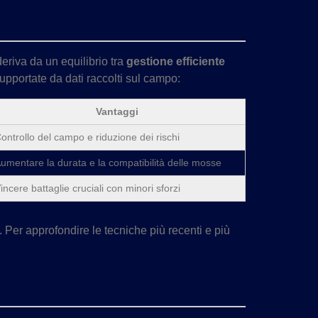
deriva da un equilibrio tra
gestione efficiente
upportate da dati raccolti sul campo:
Vantaggi
ontrollo del campo e riduzione dei rischi
umentare la durata e la compatibilità delle mosse
incere battaglie cruciali con minori sforzi
 Per approfondire le tecniche più recenti e più