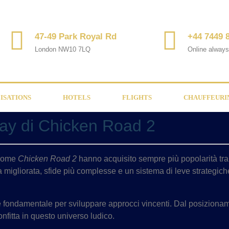
47-49 Park Royal Rd
+44 7449 
London NW10 7LQ
Online alway
ISATIONS
HOTELS
FLIGHTS
CHAUFFEURI
lay di Chicken Road 2
e come
Chicken Road 2
hanno acquisito sempre più popolarità tra
ca migliorata, sfide più complesse e un sistema di leve strategich
 fondamentale per sviluppare approcci vincenti. Dal posizionamen
onfitta in questo universo ludico.