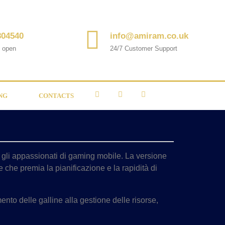
804540
info@amiram.co.uk
s open
24/7 Customer Support
NG
CONTACTS
 gli appassionati di gaming mobile. La versione
e che premia la pianificazione e la rapidità di
to delle galline alla gestione delle risorse,