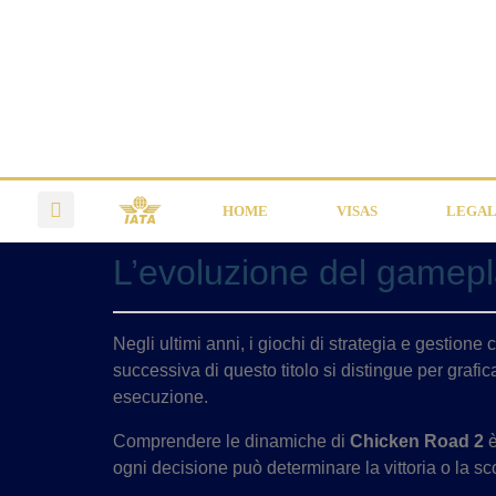
HOME
VISAS
LEGAL
L’evoluzione del gamep
Negli ultimi anni, i giochi di strategia e gestion
successiva di questo titolo si distingue per grafi
esecuzione.
Comprendere le dinamiche di
Chicken Road 2
è
ogni decisione può determinare la vittoria o la sc