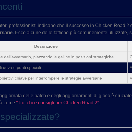
ncenti
catori professionisti indicano che il successo in Chicken Road 2 
rsarie
. Ecco alcune delle tattiche più comunemente utilizzate, s
Descrizione
e dell’avversario, piazzando le galline in posizioni strategiche
C
di uova e punti speciali
A
 obiettivi chiave per interrompere le strategie avversarie
V
ggiornata delle patch e degli aggiornamenti di gioco è cruciale.
lità come
“Trucchi e consigli per Chicken Road 2”
.
 specializzate?