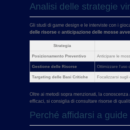
Analisi delle strategie vi
Gli studi di game design e le interviste con i gio
delle risorse
e
anticipazione delle mosse avve
Strategia
Posizionamento Preventivo
Anticipare le moss
Gestione delle Risorse
Ottimizzare l’uso 
Targeting delle Basi Critiche
Focalizzarsi sugli
Oltre ai metodi sopra menzionati, la conoscenza a
efficaci, si consiglia di consultare risorse di qua
Perché affidarsi a guide