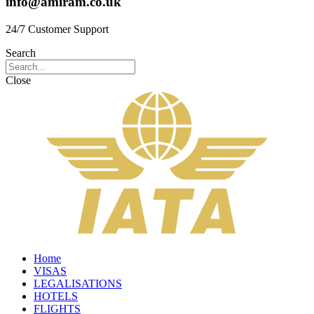
info@amiram.co.uk
24/7 Customer Support
Search
Close
Home
VISAS
LEGALISATIONS
HOTELS
FLIGHTS