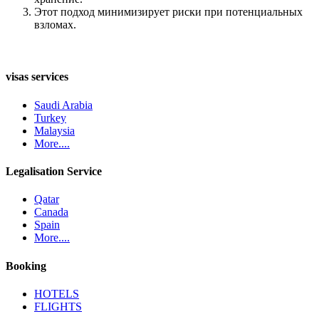
Этот подход минимизирует риски при потенциальных
взломах.
visas services
Saudi Arabia
Turkey
Malaysia
More....
Legalisation Service
Qatar
Canada
Spain
More....
Booking
HOTELS
FLIGHTS