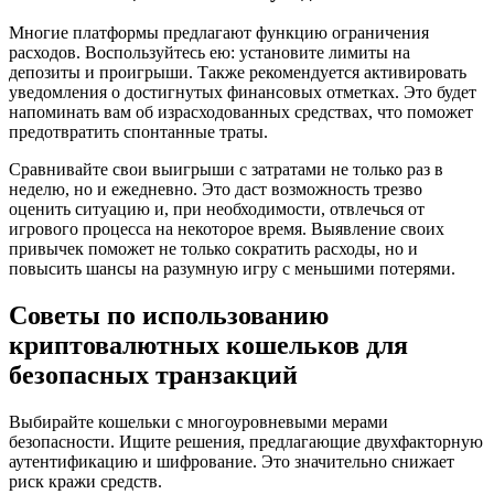
Многие платформы предлагают функцию ограничения
расходов. Воспользуйтесь ею: установите лимиты на
депозиты и проигрыши. Также рекомендуется активировать
уведомления о достигнутых финансовых отметках. Это будет
напоминать вам об израсходованных средствах, что поможет
предотвратить спонтанные траты.
Сравнивайте свои выигрыши с затратами не только раз в
неделю, но и ежедневно. Это даст возможность трезво
оценить ситуацию и, при необходимости, отвлечься от
игрового процесса на некоторое время. Выявление своих
привычек поможет не только сократить расходы, но и
повысить шансы на разумную игру с меньшими потерями.
Советы по использованию
криптовалютных кошельков для
безопасных транзакций
Выбирайте кошельки с многоуровневыми мерами
безопасности. Ищите решения, предлагающие двухфакторную
аутентификацию и шифрование. Это значительно снижает
риск кражи средств.