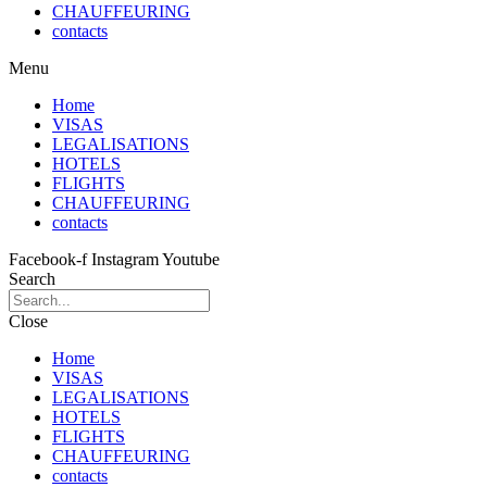
CHAUFFEURING
contacts
Menu
Home
VISAS
LEGALISATIONS
HOTELS
FLIGHTS
CHAUFFEURING
contacts
Facebook-f
Instagram
Youtube
Search
Close
Home
VISAS
LEGALISATIONS
HOTELS
FLIGHTS
CHAUFFEURING
contacts