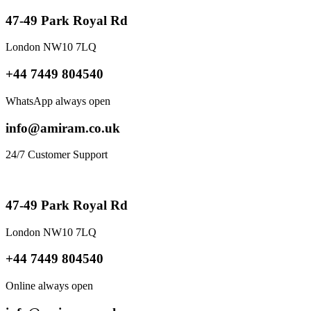
47-49 Park Royal Rd
London NW10 7LQ
+44 7449 804540
WhatsApp always open
info@amiram.co.uk
24/7 Customer Support
47-49 Park Royal Rd
London NW10 7LQ
+44 7449 804540
Online always open