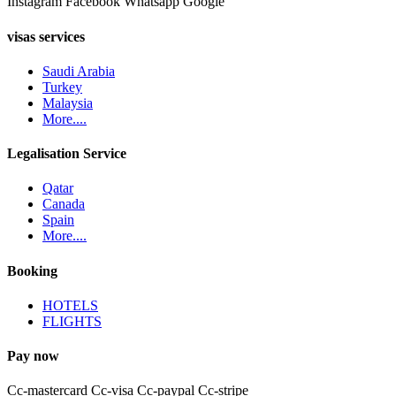
Instagram
Facebook
Whatsapp
Google
visas services
Saudi Arabia
Turkey
Malaysia
More....
Legalisation Service
Qatar
Canada
Spain
More....
Booking
HOTELS
FLIGHTS
Pay now
Cc-mastercard
Cc-visa
Cc-paypal
Cc-stripe